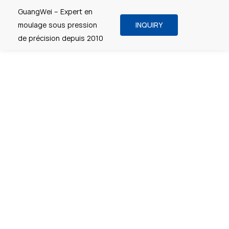
GuangWei – Expert en
moulage sous pression
INQUIRY
de précision depuis 2010
Services de fonderie
sous pression sur
mesure – Fabricant de
pièces moulées sous
pression de haute
qualité
GuangWei, l'un des principaux
fabricants de pièces moulées
sous pression sur mesure en
Chine, propose une solution
intégrée pour les alliages de
magnésium, d'aluminium et de