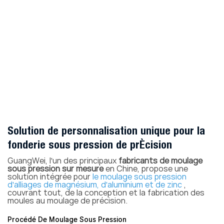
zinc
moulage sous pression,
couvrant tout, de la conception
du moule à la fabrication.
Fabrication jusqu'au moulage de
précision.
Solution de personnalisation unique pour la
fonderie sous pression de précision
GuangWei, l'un des principaux
fabricants de moulage
sous pression sur mesure
en Chine, propose une
solution intégrée pour
le moulage sous pression
d'alliages de magnésium, d'aluminium et de zinc
,
couvrant tout, de la conception et la fabrication des
moules au moulage de précision.
Procédé De Moulage Sous Pression