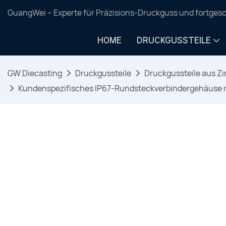
GuangWei – Experte für Präzisions-Druckguss und fortgesc
HOME
DRUCKGUSSTEILE
GW Diecasting
Druckgussteile
Druckgussteile aus Zi
Kundenspezifisches IP67-Rundsteckverbindergehäuse 