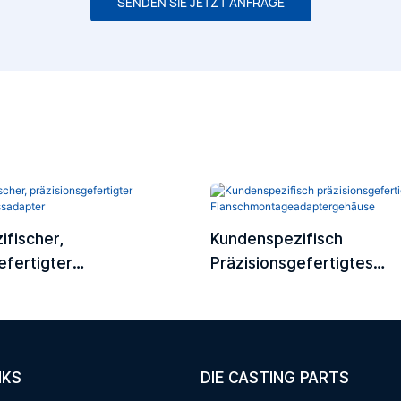
SENDEN SIE JETZT ANFRAGE
fischer,
Kundenspezifisch
efertigter
Präzisionsgefertigtes
chlussadapter
Flanschmontageadapter
NKS
DIE CASTING PARTS