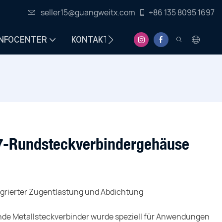
seller15@guangweitx.com
+86 135 8095 1697
INFOCENTER
KONTAKT
67-Rundsteckverbindergehäuse
egrierter Zugentlastung und Abdichtung
nde Metallsteckverbinder wurde speziell für Anwendungen