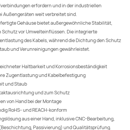
lverbindungen erfordern und in der industriellen
 Außengeräten weit verbreitet sind.
fertigte Gehäuse bietet außergewöhnliche Stabilität,
 Schutz vor Umwelteinflüssen. Die integrierte
entlastung des Kabels, während die Dichtung den Schutz
taub und Verunreinigungen gewährleistet.
eichneter Haltbarkeit und Korrosionsbeständigkeit
here Zugentlastung und Kabelbefestigung
eit und Staub
ntaktausrichtung und zum Schutz
hen von Hand bei der Montage
ständig RoHS- und REACH-konform
ngslösung aus einer Hand, inklusive CNC-Bearbeitung,
Beschichtung, Passivierung) und Qualitätsprüfung.