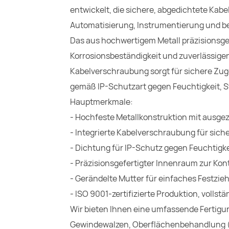
entwickelt, die sichere, abgedichtete Kabe
Automatisierung, Instrumentierung und bei
Das aus hochwertigem Metall präzisionsge
Korrosionsbeständigkeit und zuverlässigen
Kabelverschraubung sorgt für sichere Zug
gemäß IP-Schutzart gegen Feuchtigkeit, S
Hauptmerkmale:
- Hochfeste Metallkonstruktion mit ausgez
- Integrierte Kabelverschraubung für sic
- Dichtung für IP-Schutz gegen Feuchtigk
- Präzisionsgefertigter Innenraum zur Ko
- Gerändelte Mutter für einfaches Festzie
- ISO 9001-zertifizierte Produktion, voll
Wir bieten Ihnen eine umfassende Fertigu
Gewindewalzen, Oberflächenbehandlung (