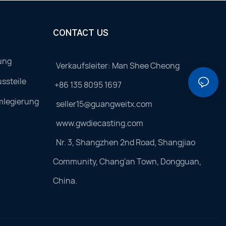
CONTACT US
ung
Verkaufsleiter: Man Shee Cheong
ssteile
+86 135 8095 1697
mlegierung
seller15@guangweitx.com
www.gwdiecasting.com
Nr. 3, Shangzhen 2nd Road, Shangjiao
Community, Chang'an Town, Dongguan,
China.