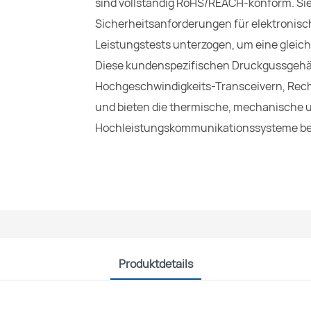
sind vollständig RoHS/REACH-konform. Sie
Sicherheitsanforderungen für elektronisc
Leistungstests unterzogen, um eine gleic
Diese kundenspezifischen Druckgussgehäu
Hochgeschwindigkeits-Transceivern, Rec
und bieten die thermische, mechanische u
Hochleistungskommunikationssysteme be
Produktdetails