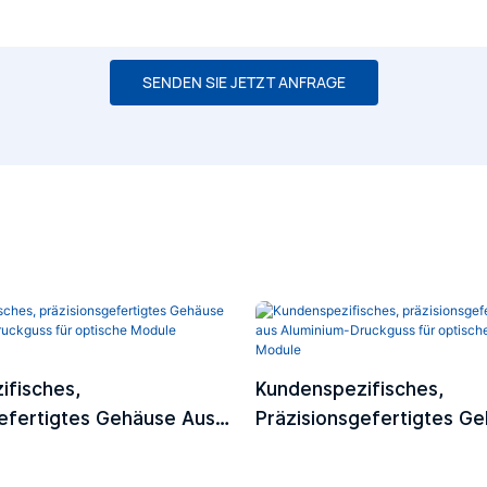
SENDEN SIE JETZT ANFRAGE
ifisches,
Kundenspezifisches,
efertigtes Gehäuse Aus
Präzisionsgefertigtes G
Druckguss Für Optische
Aluminium-Druckguss Für
FP/QSFP-DD
QSFP/OSFP-Module