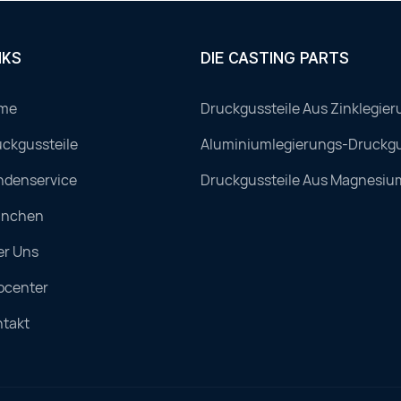
NKS
DIE CASTING PARTS
me
Druckgussteile Aus Zinklegier
ckgussteile
Aluminiumlegierungs-Druckgu
ndenservice
Druckgussteile Aus Magnesiu
anchen
er Uns
ocenter
ntakt