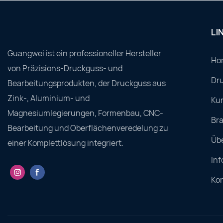
LI
Guangwei ist ein professioneller Hersteller
Ho
von Präzisions-Druckguss- und
Dru
Bearbeitungsprodukten, der Druckguss aus
Zink-, Aluminium- und
Ku
Magnesiumlegierungen, Formenbau, CNC-
Br
Bearbeitung und Oberflächenveredelung zu
Üb
einer Komplettlösung integriert.
Inf
Ko