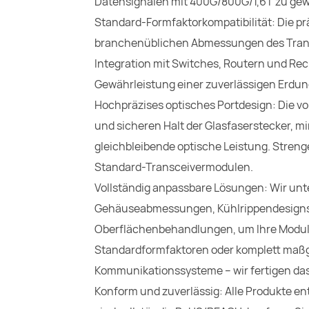
Datensignalen mit 400G/800G/1,6T zu gew
Standard-Formfaktorkompatibilität: Die prä
branchenüblichen Abmessungen des Transc
Integration mit Switches, Routern und Re
Gewährleistung einer zuverlässigen Erdun
Hochpräzises optisches Portdesign: Die v
und sicheren Halt der Glasfaserstecker, m
gleichbleibende optische Leistung. Strenge
Standard-Transceivermodulen.
Vollständig anpassbare Lösungen: Wir unt
Gehäuseabmessungen, Kühlrippendesigns
Oberflächenbehandlungen, um Ihre Modulsp
Standardformfaktoren oder komplett maßge
Kommunikationssysteme – wir fertigen da
Konform und zuverlässig: Alle Produkte e