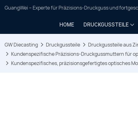
GuangWei – Experte für Präzisions-Druckguss und fortgesc
HOME
DRUCKGUSSTEILE
GW Diecasting
Druckgussteile
Druckgussteile aus Zi
Kundenspezifische Präzisions-Druckgussmuttern für o
Kundenspezifisches, präzisionsgefertigtes optisches 