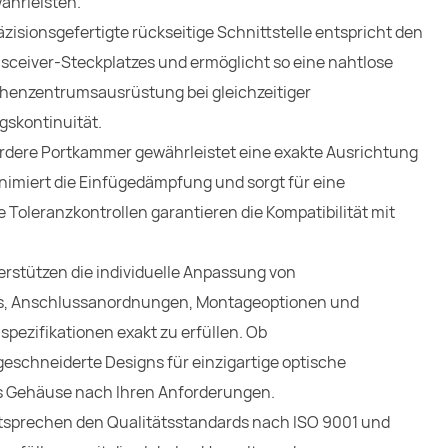
ährleisten.
zisionsgefertigte rückseitige Schnittstelle entspricht den
eiver-Steckplatzes und ermöglicht so eine nahtlose
chenzentrumsausrüstung bei gleichzeitiger
gskontinuität.
ordere Portkammer gewährleistet eine exakte Ausrichtung
inimiert die Einfügedämpfung und sorgt für eine
 Toleranzkontrollen garantieren die Kompatibilität mit
erstützen die individuelle Anpassung von
, Anschlussanordnungen, Montageoptionen und
ezifikationen exakt zu erfüllen. Ob
schneiderte Designs für einzigartige optische
s Gehäuse nach Ihren Anforderungen.
ntsprechen den Qualitätsstandards nach ISO 9001 und