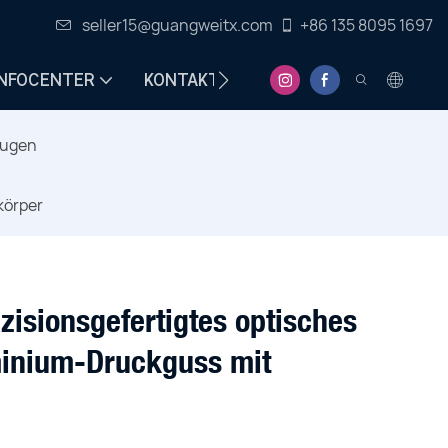
seller15@guangweitx.com
+86 135 8095 1697
INFOCENTER
KONTAKT
eugen
körper
zisionsgefertigtes optisches
inium-Druckguss mit