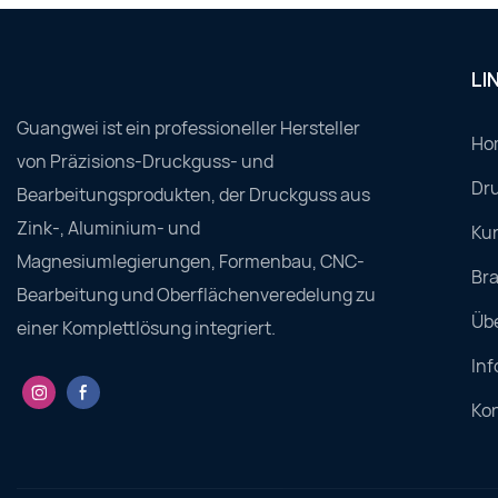
LI
Guangwei ist ein professioneller Hersteller
Ho
von Präzisions-Druckguss- und
Dru
Bearbeitungsprodukten, der Druckguss aus
Zink-, Aluminium- und
Ku
Magnesiumlegierungen, Formenbau, CNC-
Br
Bearbeitung und Oberflächenveredelung zu
Üb
einer Komplettlösung integriert.
Inf
Ko