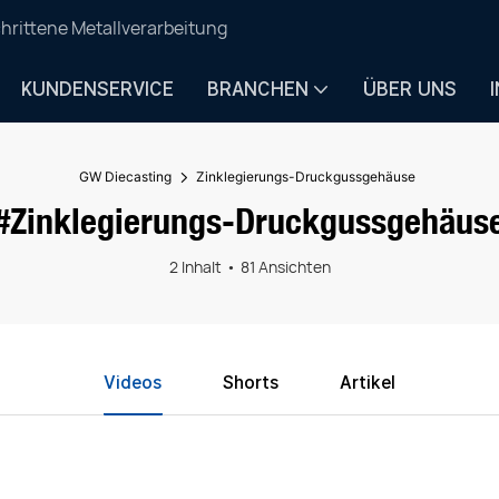
hrittene Metallverarbeitung
KUNDENSERVICE
BRANCHEN
ÜBER UNS
GW Diecasting
Zinklegierungs-Druckgussgehäuse
#Zinklegierungs-Druckgussgehäus
2 Inhalt
81 Ansichten
Videos
Shorts
Artikel