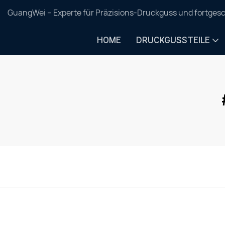
GuangWei – Experte für Präzisions-Druckguss und fortgesc
HOME
DRUCKGUSSTEILE