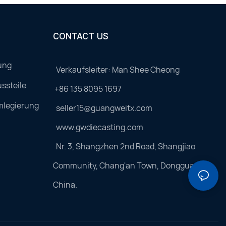
CONTACT US
ung
Verkaufsleiter: Man Shee Cheong
ssteile
+86 135 8095 1697
mlegierung
seller15@guangweitx.com
www.gwdiecasting.com
Nr. 3, Shangzhen 2nd Road, Shangjiao
Community, Chang'an Town, Dongguan,
China.