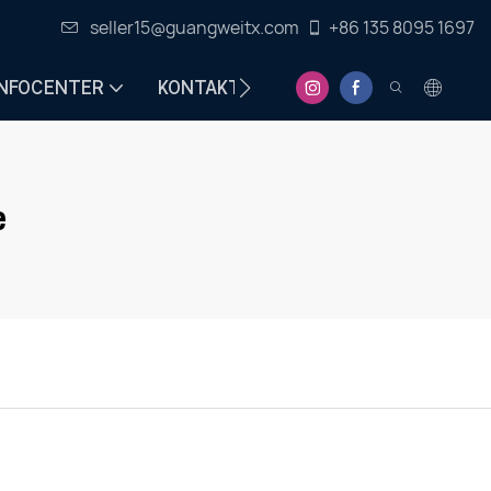
seller15@guangweitx.com
+86 135 8095 1697
INFOCENTER
KONTAKT
e