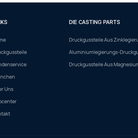
NKS
DIE CASTING PARTS
me
Druckgussteile Aus Zinklegier
ckgussteile
Aluminiumlegierungs-Druckgu
ndenservice
Druckgussteile Aus Magnesiu
anchen
er Uns
ocenter
ntakt