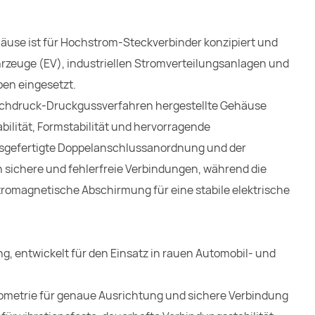
häuse ist für Hochstrom-Steckverbinder konzipiert und
hrzeuge (EV), industriellen Stromverteilungsanlagen und
en eingesetzt.
ochdruck-Druckgussverfahren hergestellte Gehäuse
ilität, Formstabilität und hervorragende
onsgefertigte Doppelanschlussanordnung und der
sichere und fehlerfreie Verbindungen, während die
ktromagnetische Abschirmung für eine stabile elektrische
g, entwickelt für den Einsatz in rauen Automobil- und
ometrie für genaue Ausrichtung und sichere Verbindung