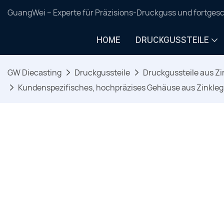
GuangWei – Experte für Präzisions-Druckguss und fortgesc
HOME
DRUCKGUSSTEILE
GW Diecasting
Druckgussteile
Druckgussteile aus Zi
Kundenspezifisches, hochpräzises Gehäuse aus Zinkleg