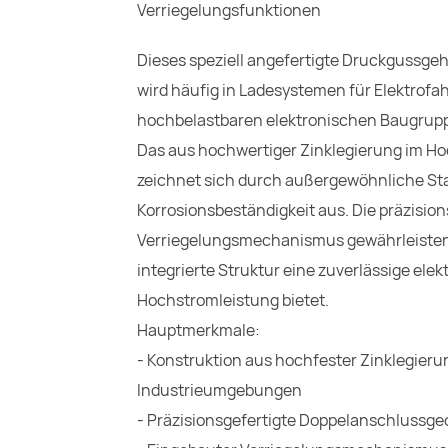
Verriegelungsfunktionen
Dieses speziell angefertigte Druckgussge
wird häufig in Ladesystemen für Elektrofa
hochbelastbaren elektronischen Baugrupp
Das aus hochwertiger Zinklegierung im H
zeichnet sich durch außergewöhnliche Stab
Korrosionsbeständigkeit aus. Die präzisi
Verriegelungsmechanismus gewährleisten 
integrierte Struktur eine zuverlässige ele
Hochstromleistung bietet.
Hauptmerkmale:
- Konstruktion aus hochfester Zinklegierun
Industrieumgebungen
- Präzisionsgefertigte Doppelanschlussge