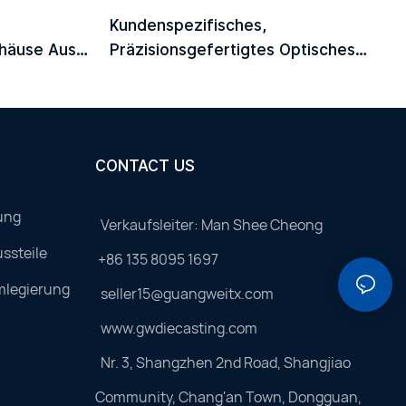
Kundenspezifisches,
ehäuse Aus
Präzisionsgefertigtes Optisches
 Optische
Modulgehäuse Aus Aluminium-
Druckguss Mit Integriertem
Kühlkörper
CONTACT US
ung
Verkaufsleiter: Man Shee Cheong
ssteile
+86 135 8095 1697
mlegierung
seller15@guangweitx.com
www.gwdiecasting.com
Nr. 3, Shangzhen 2nd Road, Shangjiao
Community, Chang'an Town, Dongguan,