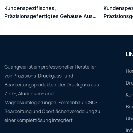
Kundenspezifisches,
Kundenspez
Präzisionsgefertigtes Gehäuse Aus
Präzisionsg
Aluminium-Druckguss Für Optische
Aluminium-
QSFP/QSFP+-Module
Module CF
LI
Guangwei ist ein professioneller Hersteller
Ho
von Präzisions-Druckguss- und
Dru
Bearbeitungsprodukten, der Druckguss aus
Zink-, Aluminium- und
Ku
Magnesiumlegierungen, Formenbau, CNC-
Br
Bearbeitung und Oberflächenveredelung zu
Üb
einer Komplettlösung integriert.
Inf