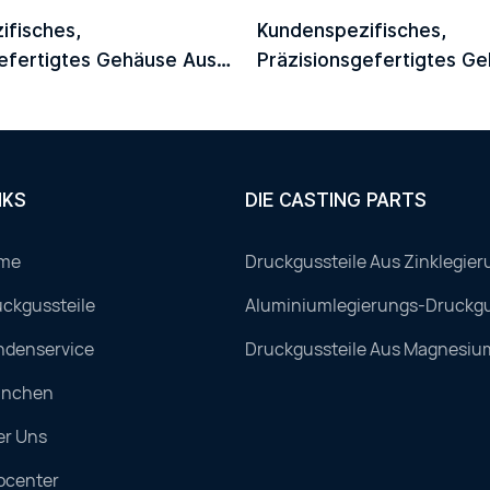
ifisches,
Kundenspezifisches,
efertigtes Gehäuse Aus
Präzisionsgefertigtes G
Druckguss Für Optische
Aluminium-Druckguss Für
P/CFP2/CFP4
Module QSFP/QSFP-DD
NKS
DIE CASTING PARTS
me
Druckgussteile Aus Zinklegier
ckgussteile
Aluminiumlegierungs-Druckgu
ndenservice
Druckgussteile Aus Magnesiu
anchen
er Uns
ocenter