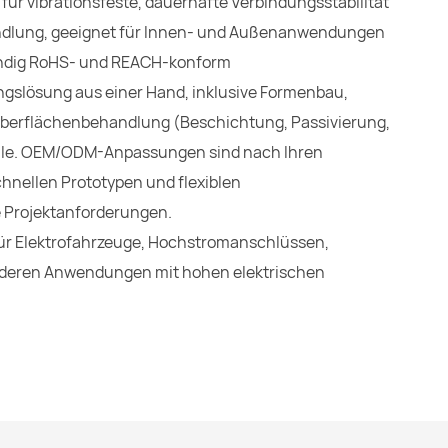
ür vibrationsfeste, dauerhafte Verbindungsstabilität
ndlung, geeignet für Innen- und Außenanwendungen
ständig RoHS- und REACH-konform
ngslösung aus einer Hand, inklusive Formenbau,
berflächenbehandlung (Beschichtung, Passivierung,
olle. OEM/ODM-Anpassungen sind nach Ihren
hnellen Prototypen und flexiblen
e Projektanforderungen.
 für Elektrofahrzeuge, Hochstromanschlüssen,
nderen Anwendungen mit hohen elektrischen