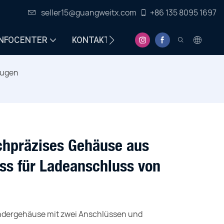
seller15@guangweitx.com
+86 135 8095 1697
INFOCENTER
KONTAKT
eugen
n
chpräzises Gehäuse aus
ss für Ladeanschluss von
dergehäuse mit zwei Anschlüssen und