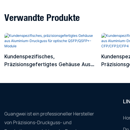
Verwandte Produkte
Kundenspezifisches,
Kundenspez
Präzisionsgefertigtes Gehäuse Aus
Präzisionsg
Aluminium-Druckguss Für Optische
Aluminium-
QSFP/QSFP+-Module
Module CF
LI
Guangwei ist ein professioneller Hersteller
Ho
von Präzisions-Druckguss- und
Dru