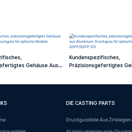
ifisches,
Kundenspezifisches,
efertigtes Gehäuse Aus
Präzisionsgefertigtes G
Druckguss Für Optische
Aluminium-Druckguss Für
P/CFP2/CFP4
Module QSFP/QSFP-DD
NKS
DIE CASTING PARTS
me
Druckgussteile Aus Zinklegier
ckgussteile
Aluminiumlegierungs-Druckgu