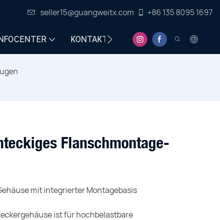
seller15@guangweitx.com
+86 135 8095 1697
INFOCENTER
KONTAKT
eugen
hteckiges Flanschmontage-
Gehäuse mit integrierter Montagebasis
Steckergehäuse ist für hochbelastbare