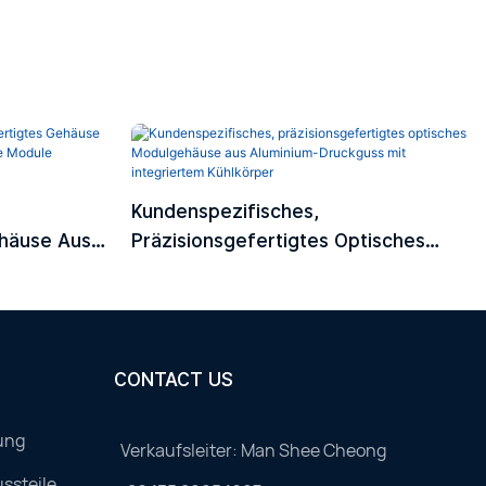
Kundenspezifisches,
ehäuse Aus
Präzisionsgefertigtes Optisches
 Optische
Modulgehäuse Aus Aluminium-
Druckguss Mit Integriertem
Kühlkörper
CONTACT US
ung
Verkaufsleiter: Man Shee Cheong
ssteile