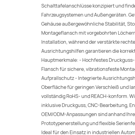
Schalttafelanschlüsse konzipiert und fin
Fahrzeugsystemen und Außengeräten. Gefe
Gehäuse außergewöhnliche Stabilität, Stoß
Montageflansch mit vorgebohrten Löchern g
Installation, während der verstärkte recht
Ausrichtungshilfen garantieren die korrek
Hauptmerkmale: - Hochfestes Druckguss-Me
Flansch für sichere, vibrationsfeste Mont
Aufprallschutz - Integrierte Ausrichtungsh
Oberfläche für geringen Verschleiß und la
vollständig RoHS- und REACH-konform. Wir
inklusive Druckguss, CNC-Bearbeitung, En
OEM/ODM-Anpassungen sind anhand Ihrer 
Prototypenerstellung und flexible Serienf
Ideal für den Einsatz in industriellen Au