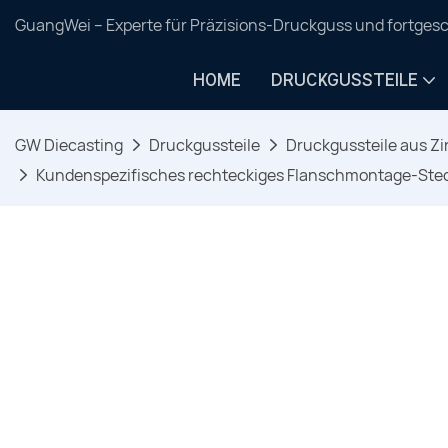
GuangWei – Experte für Präzisions-Druckguss und fortgesc
HOME
DRUCKGUSSTEILE
GW Diecasting
Druckgussteile
Druckgussteile aus Zi
Kundenspezifisches rechteckiges Flanschmontage-Ste