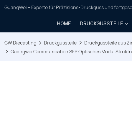
GuangWei – Experte für Präzisions-Druckguss und fortgesc
HOME
DRUCKGUSSTEILE
GW Diecasting
Druckgussteile
Druckgussteile aus Zi
Guangwei Communication SFP Optisches Modul Struktur