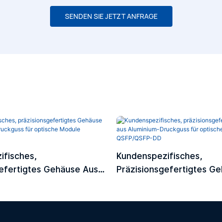
SENDEN SIE JETZT ANFRAGE
ifisches,
Kundenspezifisches,
efertigtes Gehäuse Aus
Präzisionsgefertigtes G
Druckguss Für Optische
Aluminium-Druckguss Für
P/CFP2/CFP4
Module QSFP/QSFP-DD