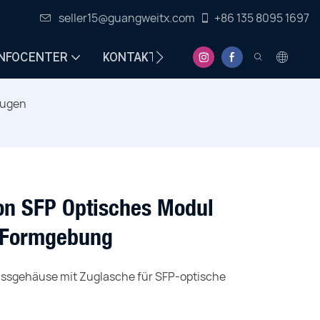
seller15@guangweitx.com
+86 135 8095 1697
INFOCENTER
KONTAKT
eugen
n SFP Optisches Modul
te Formgebung
ssgehäuse mit Zuglasche für SFP-optische