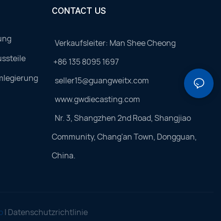
CONTACT US
ung
Verkaufsleiter: Man Shee Cheong
ssteile
+86 135 8095 1697
mlegierung
seller15@guangweitx.com
www.gwdiecasting.com
Nr. 3, Shangzhen 2nd Road, Shangjiao
Community, Chang'an Town, Dongguan,
China.
p
|
Datenschutzrichtlinie