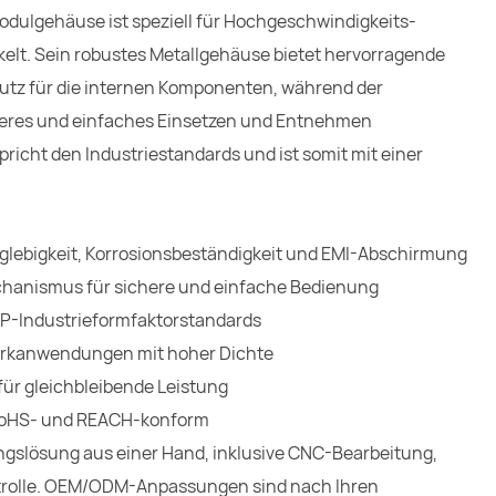
odulgehäuse ist speziell für Hochgeschwindigkeits-
lt. Sein robustes Metallgehäuse bietet hervorragende
z für die internen Komponenten, während der
cheres und einfaches Einsetzen und Entnehmen
richt den Industriestandards und ist somit mit einer
glebigkeit, Korrosionsbeständigkeit und EMI-Abschirmung
chanismus für sichere und einfache Bedienung
P-Industrieformfaktorstandards
werkanwendungen mit hoher Dichte
 für gleichbleibende Leistung
 RoHS- und REACH-konform
ngslösung aus einer Hand, inklusive CNC-Bearbeitung,
trolle. OEM/ODM-Anpassungen sind nach Ihren