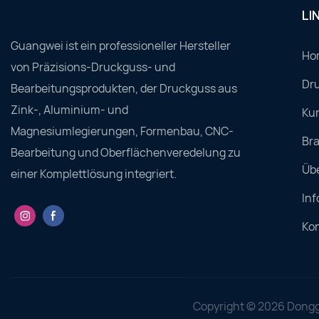
LI
Guangwei ist ein professioneller Hersteller
Ho
von Präzisions-Druckguss- und
Dru
Bearbeitungsprodukten, der Druckguss aus
Zink-, Aluminium- und
Ku
Magnesiumlegierungen, Formenbau, CNC-
Br
Bearbeitung und Oberflächenveredelung zu
Üb
einer Komplettlösung integriert.
Inf
Ko
Copyright © 2026 Dongg