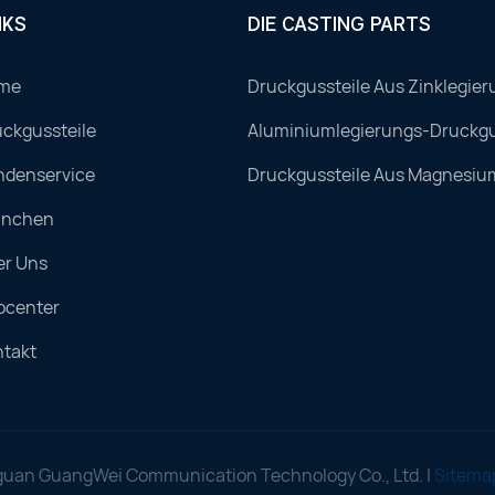
NKS
DIE CASTING PARTS
me
Druckgussteile Aus Zinklegier
ckgussteile
Aluminiumlegierungs-Druckgu
ndenservice
Druckgussteile Aus Magnesiu
anchen
er Uns
ocenter
ntakt
uan GuangWei Communication Technology Co., Ltd. |
Sitema