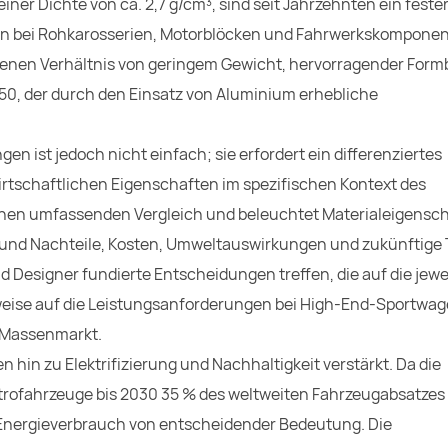
er Dichte von ca. 2,7 g/cm³, sind seit Jahrzehnten ein feste
nen bei Rohkarosserien, Motorblöcken und Fahrwerkskompone
genen Verhältnis von geringem Gewicht, hervorragender Form
-150, der durch den Einsatz von Aluminium erhebliche
ist jedoch nicht einfach; sie erfordert ein differenziertes
rtschaftlichen Eigenschaften im spezifischen Kontext des
 einen umfassenden Vergleich und beleuchtet Materialeigensc
 und Nachteile, Kosten, Umweltauswirkungen und zukünftige 
 Designer fundierte Entscheidungen treffen, die auf die jewe
weise auf die Leistungsanforderungen bei High-End-Sportwag
n Massenmarkt.
 hin zu Elektrifizierung und Nachhaltigkeit verstärkt. Da die
ektrofahrzeuge bis 2030 35 % des weltweiten Fahrzeugabsatzes
 Energieverbrauch von entscheidender Bedeutung. Die