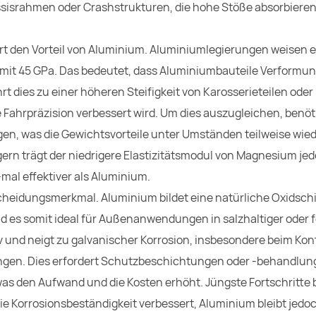
ssisrahmen oder Crashstrukturen, die hohe Stöße absorbiere
art den Vorteil von Aluminium. Aluminiumlegierungen weisen 
 mit 45 GPa. Das bedeutet, dass Aluminiumbauteile Verformu
t dies zu einer höheren Steifigkeit von Karosserieteilen oder
 Fahrpräzision verbessert wird. Um dies auszugleichen, benö
en, was die Gewichtsvorteile unter Umständen teilweise wie
agern trägt der niedrigere Elastizitätsmodul von Magnesium je
mal effektiver als Aluminium.
cheidungsmerkmal. Aluminium bildet eine natürliche Oxidschi
d es somit ideal für Außenanwendungen in salzhaltiger oder 
nd neigt zu galvanischer Korrosion, insbesondere beim Kont
ungen. Dies erfordert Schutzbeschichtungen oder -behandlun
as den Aufwand und die Kosten erhöht. Jüngste Fortschritte 
 Korrosionsbeständigkeit verbessert, Aluminium bleibt jedo