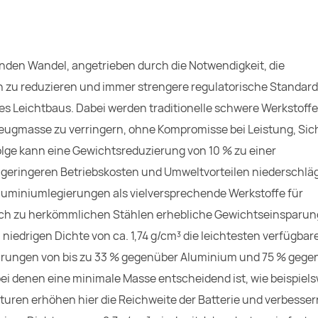
fenden Wandel, angetrieben durch die Notwendigkeit, die
en zu reduzieren und immer strengere regulatorische Standard
 des Leichtbaus. Dabei werden traditionelle schwere Werkstoffe
rzeugmasse zu verringern, ohne Kompromisse bei Leistung, Sic
lge kann eine Gewichtsreduzierung von 10 % zu einer
n geringeren Betriebskosten und Umweltvorteilen niederschläg
iniumlegierungen als vielversprechende Werkstoffe für
ich zu herkömmlichen Stählen erhebliche Gewichtseinsparun
iedrigen Dichte von ca. 1,74 g/cm³ die leichtesten verfügbar
arungen von bis zu 33 % gegenüber Aluminium und 75 % gege
bei denen eine minimale Masse entscheidend ist, wie beispiels
uren erhöhen hier die Reichweite der Batterie und verbesser