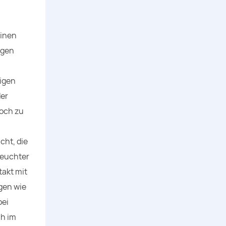
n
einen
ngen
tigen
der
doch zu
cht, die
feuchter
akt mit
gen wie
bei
ch im