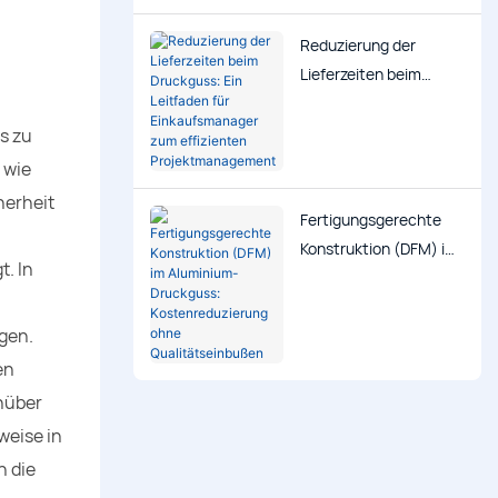
Reduzierung der
Lieferzeiten beim
Druckguss: Ein
Leitfaden für
s zu
Einkaufsmanager zum
 wie
effizienten
herheit
Projektmanagement
Fertigungsgerechte
Konstruktion (DFM) im
t. In
Aluminium-Druckguss:
Kostenreduzierung
gen.
ohne
Qualitätseinbußen
en
nüber
weise in
n die