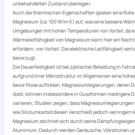
unbehandelten Zustand überlegen.
Auch die thermischen Eigenschaften spielen eine Rolle
Magnesium (ca. 100 W/m·K) auf, was eine bessere Wärme
Umgebungen mit hohen Temperaturen von Vorteil, da es
Wärmeleitfähigkeit von Magnesium kann hier ein Nacht
erfordern, von Vorteil. Die elektrische Leitfähigkeit ve
bevorzugt.
Die Dauerfestigkeit ist bei zyklischer Belastung in F
aufgrund ihrer Mikrostruktur im Allgemeinen eine höhe
bevor Risse auftreten. Magnesiumlegierungen, deren D
lässt, können insbesondere in Gussformen niedrigere 
variieren; Studien zeigen, dass Magnesiumlegierungen
wie Siliziumkarbid diesen Verschleiß jedoch verringern
Magnesium zeichnet sich durch seine Dämpfungseigensc
Aluminium. Dadurch werden Geräusche, Vibrationen und