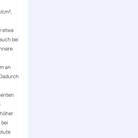
g/cm³,
m etwa
auch bei
ünnere
um an
. Dadurch
menten
n
 höher
 bei
olute