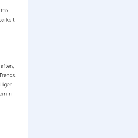
r
nten
barkeit
haften,
Trends.
iligen
en im