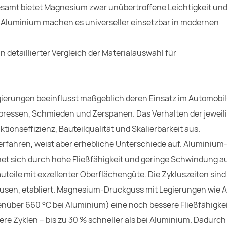
esamt bietet Magnesium zwar unübertroffene Leichtigkeit un
Aluminium machen es universeller einsetzbar in modernen
ierungen beeinflusst maßgeblich deren Einsatz im Automobil
gpressen, Schmieden und Zerspanen. Das Verhalten der jeweil
tionseffizienz, Bauteilqualität und Skalierbarkeit aus.
erfahren, weist aber erhebliche Unterschiede auf. Aluminium
et sich durch hohe Fließfähigkeit und geringe Schwindung a
teile mit exzellenter Oberflächengüte. Die Zykluszeiten sind 
häusen, etabliert. Magnesium-Druckguss mit Legierungen wie 
nüber 660 °C bei Aluminium) eine noch bessere Fließfähigkei
e Zyklen – bis zu 30 % schneller als bei Aluminium. Dadurch 