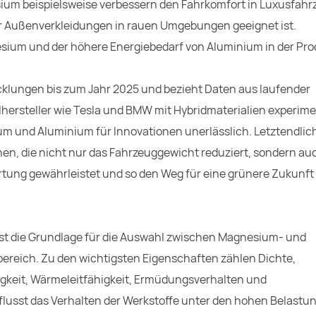
m beispielsweise verbessern den Fahrkomfort in Luxusfahr
r Außenverkleidungen in rauen Umgebungen geeignet ist.
sium und der höhere Energiebedarf von Aluminium in der Pro
wicklungen bis zum Jahr 2025 und bezieht Daten aus laufender
lhersteller wie Tesla und BMW mit Hybridmaterialien experime
um und Aluminium für Innovationen unerlässlich. Letztendlic
hen, die nicht nur das Fahrzeuggewicht reduziert, sondern au
tung gewährleistet und so den Weg für eine grünere Zukunft
ist die Grundlage für die Auswahl zwischen Magnesium- und
ereich. Zu den wichtigsten Eigenschaften zählen Dichte,
digkeit, Wärmeleitfähigkeit, Ermüdungsverhalten und
usst das Verhalten der Werkstoffe unter den hohen Belastu