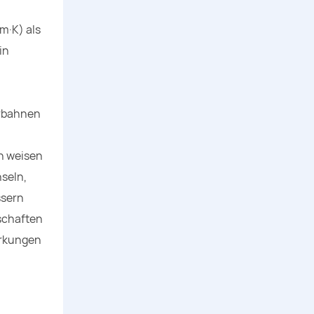
m·K) als
in
erbahnen
n weisen
hseln,
ssern
schaften
ärkungen