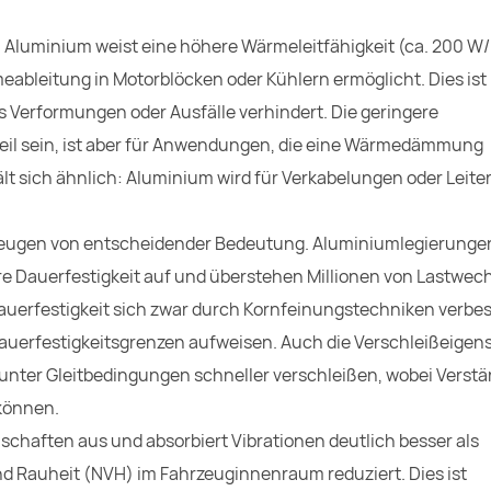
. Aluminium weist eine höhere Wärmeleitfähigkeit (ca. 200 W/
ableitung in Motorblöcken oder Kühlern ermöglicht. Dies ist 
 Verformungen oder Ausfälle verhindert. Die geringere
eil sein, ist aber für Anwendungen, die eine Wärmedämmung
rhält sich ähnlich: Aluminium wird für Verkabelungen oder Leit
ahrzeugen von entscheidender Bedeutung. Aluminiumlegierunge
re Dauerfestigkeit auf und überstehen Millionen von Lastwec
auerfestigkeit sich zwar durch Kornfeinungstechniken verbe
Dauerfestigkeitsgrenzen aufweisen. Auch die Verschleißeigen
 unter Gleitbedingungen schneller verschleißen, wobei Verst
 können.
haften aus und absorbiert Vibrationen deutlich besser als
 Rauheit (NVH) im Fahrzeuginnenraum reduziert. Dies ist