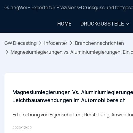
GuangWei – Experte für Präzisions-Druckguss und fortgesc
HOME
DRUCKGUSSTEILE
GW Diecasting
Infocenter
Branchennachrichten
Magnesiumlegierungen vs. Aluminiumlegierungen: Ein de
Magnesiumlegierungen Vs. Aluminiumlegierungen: 
Leichtbauanwendungen Im Automobilbereich
Erforschung von Eigenschaften, Herstellung, Anwendu
2025-12-09