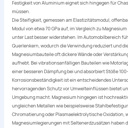
Festigkeit von Aluminium eignet sich hingegen für Cha
müssen.
Die Steifigkeit, gemessen am Elastizitätsmodul, offenb
Modul von etwa 70 GPa auf, im Vergleich zu Magnesium
unter Last besser widerstehen. Im Automobilbereich führ
Querlenkern, wodurch die Verwindung reduziert und die
Magnesiumbauteile oft dickere Wände oder Verstärkung
aufhebt. Bei vibrationsanfälligen Bauteilen wie Motorl
einer besseren Dämpfung bei und absorbiert Stöße 100-
Korrosionsbeständigkeit ist ein entscheidendes Unters
hervorragenden Schutz vor Umwelteinflüssen bietet un
Umgebung macht. Magnesium hingegen ist hochreaktiv u
ungleichen Metallen wie beispielsweise Stahlbefestig
Chromatierung oder Plasmaelektrolytische Oxidation, w
Magnesiumlegierungen mit Seltenerdzusätzen haben die