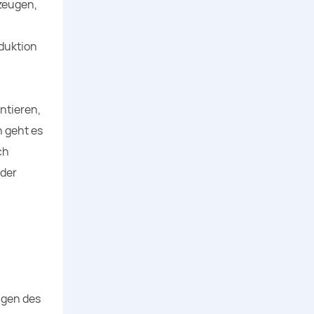
zeugen,
duktion
ntieren,
h geht es
ch
 der
ngen des