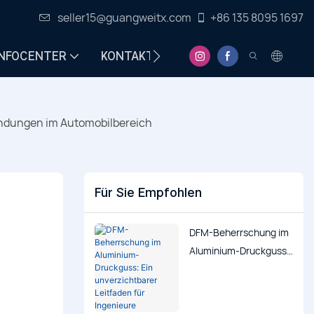
seller15@guangweitx.com
+86 135 8095 1697
INFOCENTER
KONTAKT
wendungen im Automobilbereich
Für Sie Empfohlen
DFM-Beherrschung im
Aluminium-Druckguss:
Ein unverzichtbarer
Leitfaden für
Ingenieure