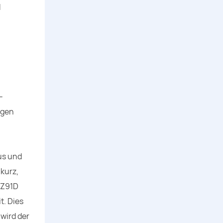
d
-
igen
-
us und
kurz,
AZ91D
t. Dies
wird der