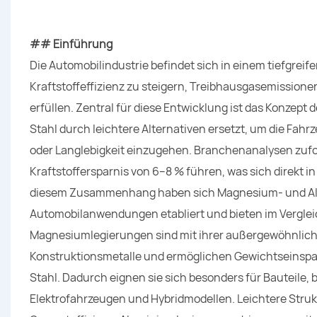
## Einführung
Die Automobilindustrie befindet sich in einem tiefgrei
Kraftstoffeffizienz zu steigern, Treibhausgasemission
erfüllen. Zentral für diese Entwicklung ist das Konzept
Stahl durch leichtere Alternativen ersetzt, um die Fah
oder Langlebigkeit einzugehen. Branchenanalysen zufo
Kraftstoffersparnis von 6–8 % führen, was sich direkt i
diesem Zusammenhang haben sich Magnesium- und Alum
Automobilanwendungen etabliert und bieten im Vergle
Magnesiumlegierungen sind mit ihrer außergewöhnlich n
Konstruktionsmetalle und ermöglichen Gewichtseinsp
Stahl. Dadurch eignen sie sich besonders für Bauteile, 
Elektrofahrzeugen und Hybridmodellen. Leichtere Strukt