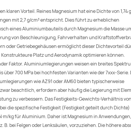
 klaren Vorteil. Reines Magnesium hat eine Dichte von 1,74 
ngen mit 2,7 g/cm³ entspricht. Dies führt zu erheblichen
usch eines Aluminiumbauteils durch Magnesium die Masse u
erung von Beschleunigung, Fahrverhalten und Kraftstoffverbr
ern oder Getriebegehäusen ermöglicht dieser Dichtevorteil d
h Konstrukteure Platz und Aerodynamik optimieren können.
ender Faktor. Aluminiumlegierungen weisen ein breites Spektr
is über 700 MPa bei hochfesten Varianten wie der 7xxx-Serie
esiumlegierungen wie AZ91 oder AM60 bieten typischerweise
zwar beachtlich, erfordern aber häufig die Legierung mit Ele
stung zu verbessern. Das Festigkeits-Gewichts-Verhältnis vo
i die spezifische Festigkeit (Festigkeit geteilt durch Dichte)
kN·m/kg für Aluminium. Daher ist Magnesium in Anwendungen,
z. B. bei Felgen oder Lenksäulen, vorzuziehen. Die höhere abs