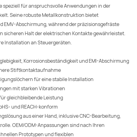
e speziell für anspruchsvolle Anwendungen in der
elt. Seine robuste Metallkonstruktion bietet
 EMV-Abschirmung, während der präzisionsgefräste
 sicheren Halt der elektrischen Kontakte gewährleistet.
e Installation an Steuergeräten.
glebigkeit, Korrosionsbeständigkeit und EMI-Abschirmung
chere Stiftkontaktaufnahme
gungslöchern für eine stabile Installation
ngen mit starken Vibrationen
 für gleichbleibende Leistung
 RoHS- und REACH-konform
ngslösung aus einer Hand, inklusive CNC-Bearbeitung,
trolle. OEM/ODM-Anpassungen sind nach Ihren
hnellen Prototypen und flexiblen