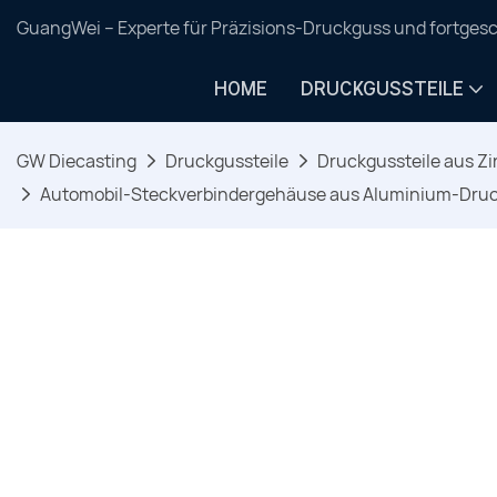
GuangWei – Experte für Präzisions-Druckguss und fortgesc
HOME
DRUCKGUSSTEILE
GW Diecasting
Druckgussteile
Druckgussteile aus Zi
Automobil-Steckverbindergehäuse aus Aluminium-Druc