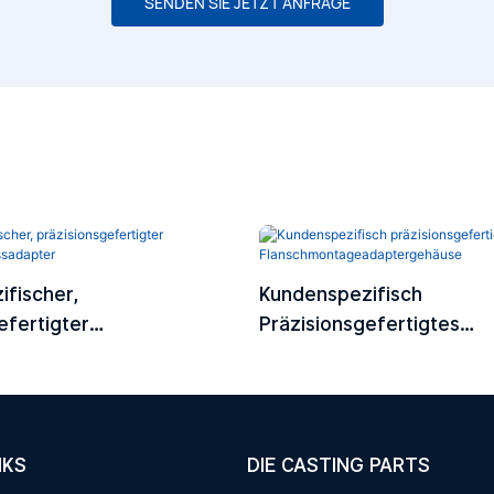
SENDEN SIE JETZT ANFRAGE
fischer,
Kundenspezifisch
efertigter
Präzisionsgefertigtes
chlussadapter
Flanschmontageadapter
NKS
DIE CASTING PARTS