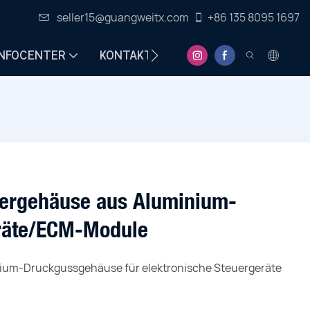
seller15@guangweitx.com
+86 135 8095 1697
INFOCENTER
KONTAKT
dergehäuse aus Aluminium-
eräte/ECM-Module
ium-Druckgussgehäuse für elektronische Steuergeräte