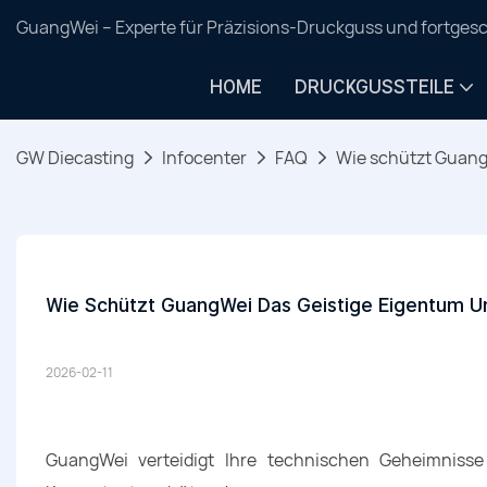
GuangWei – Experte für Präzisions-Druckguss und fortgesc
HOME
DRUCKGUSSTEILE
GW Diecasting
Infocenter
FAQ
Wie schützt GuangW
Wie Schützt GuangWei Das Geistige Eigentum Un
2026-02-11
GuangWei verteidigt Ihre technischen Geheimnisse