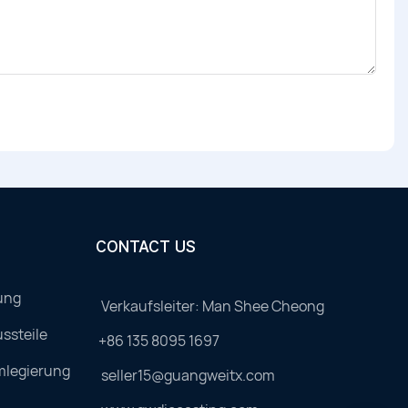
CONTACT US
ung
Verkaufsleiter: Man Shee Cheong
ssteile
+86 135 8095 1697
mlegierung
seller15@guangweitx.com