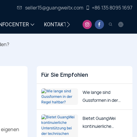
seller15@guangweitx.com
+86 135 8095 1697
INFOCENTER
KONTAKT
den?
Für Sie Empfohlen
Wie lange sind
Gussformen in der
Regel haltbar?
Bietet GuangWei
kontinuierliche
 eigenen
Unterstützung bei der