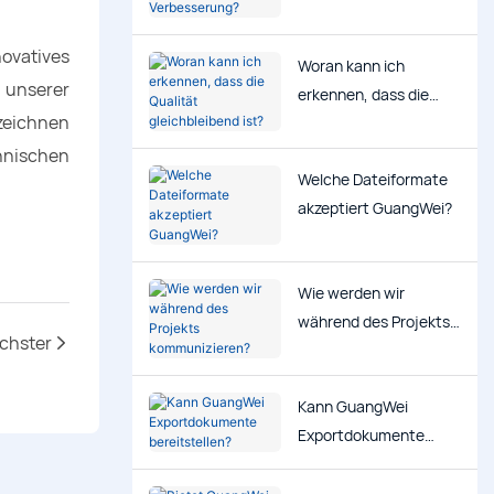
technischen
Verbesserung?
ovatives
Woran kann ich
 unserer
erkennen, dass die
zeichnen
Qualität gleichbleibend
ist?
hnischen
Welche Dateiformate
akzeptiert GuangWei?
Wie werden wir
während des Projekts
chster
kommunizieren?
Kann GuangWei
Exportdokumente
bereitstellen?