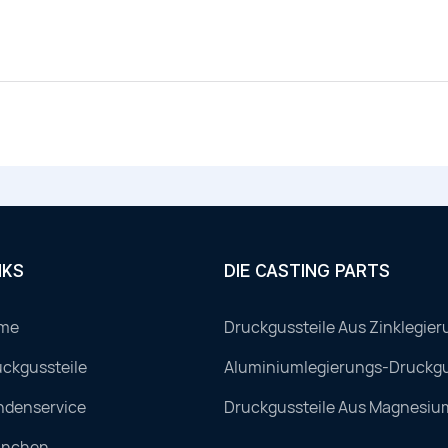
NKS
DIE CASTING PARTS
me
Druckgussteile Aus Zinklegier
ckgussteile
Aluminiumlegierungs-Druckgu
ndenservice
Druckgussteile Aus Magnesiu
anchen