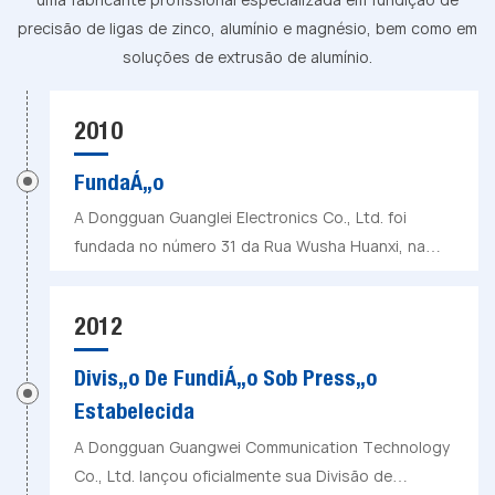
precisão de ligas de zinco, alumínio e magnésio, bem como em
soluções de extrusão de alumínio.
2010
Fundação
A Dongguan Guanglei Electronics Co., Ltd. foi
fundada no número 31 da Rua Wusha Huanxi, na
cidade de Chang'an, Dongguan, estabelecendo as
bases para a fabricação de eletrônicos de
2012
precisão e fundição sob pressão.
Divisão De Fundição Sob Pressão
Estabelecida
A Dongguan Guangwei Communication Technology
Co., Ltd. lançou oficialmente sua Divisão de