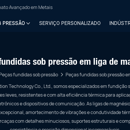
anato Avançado em Metais
B PRESSÃO
SERVIÇO PERSONALIZADO
INDÚSTR
fundidas sob pressão em liga de m
Peças fundidas sob pressão
Peças fundidas sob pressão e
Technology Co., Ltd., somos especializados em fundição sob
leves, resistentes e com alta eficiência térmica para aplic
etrônicos e dispositivos de comunicação. As ligas de magnésio
 excepcional, amortecimento de vibrações e condutividade té
caças com detalhes minuciosos, suportes estruturais e com
consistência e precisão dimensional incomparáveis.