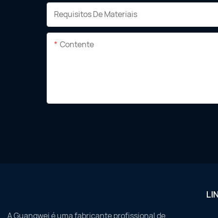
Requisitos De Materiais
Contente
LI
A Guangwei é uma fabricante profissional de