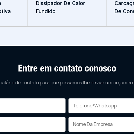
e
Dissipador De Calor
Carcaça
tiva
Fundido
De Con
Entre em contato conosco
mulário de contato para que possamos lhe enviar um orçament
Telefone/whatsapp
Nome Da Empresa