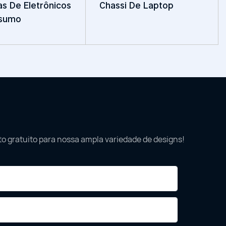
s De Eletrônicos
Chassi De Laptop
sumo
o gratuito para nossa ampla variedade de designs!