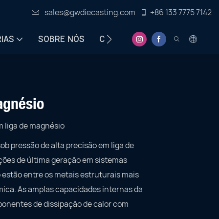
sales@gwdiecasting.com
+86 133 7775 7142
IAS
SOBRE NÓS
CENTRO DE INFORMAÇÕES
agnésio
m liga de magnésio
 pressão de alta precisão em liga de
ações de última geração em sistemas
 estão entre os metais estruturais mais
rmica. As amplas capacidades internas da
ponentes de dissipação de calor com