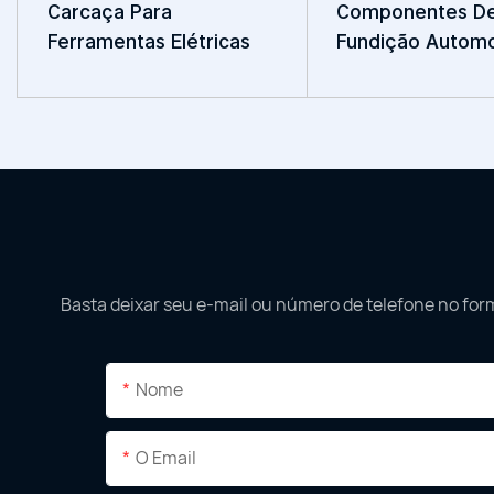
Carcaça Para
Componentes D
Ferramentas Elétricas
Fundição Automo
Basta deixar seu e-mail ou número de telefone no for
Nome
O Email