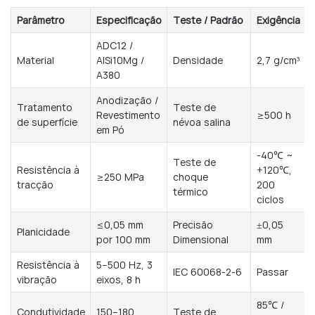
Parâmetro
Especificação
Teste / Padrão
Exigência
ADC12 /
Material
AlSi10Mg /
Densidade
2,7 g/cm³
A380
Anodização /
Tratamento
Teste de
Revestimento
≥500 h
de superfície
névoa salina
em Pó
-40℃ ~
Teste de
Resistência à
+120℃,
≥250 MPa
choque
tracção
200
térmico
ciclos
≤0,05 mm
Precisão
±0,05
Planicidade
por 100 mm
Dimensional
mm
Resistência à
5–500 Hz, 3
IEC 60068-2-6
Passar
vibração
eixos, 8 h
85℃ /
Condutividade
150–180
Teste de