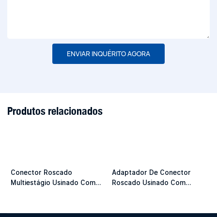
ENVIAR INQUÉRITO AGORA
Produtos relacionados
Conector Roscado
Adaptador De Conector
Multiestágio Usinado Com
Roscado Usinado Com
C
Precisão Personalizada
Precisão Personalizada
M
U
P