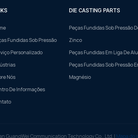
NKS
DIE CASTING PARTS
me
Peças Fundidas Sob Pressão D
ças Fundidas Sob Pressão
Zinco
viço Personalizado
Peças Fundidas Em Liga De Al
ústrias
Peças Fundidas Sob Pressão E
bre Nós
Magnésio
ntro De Informações
ntato
n GuangWei Communication Technology Co., Ltd. |
Mapa do s