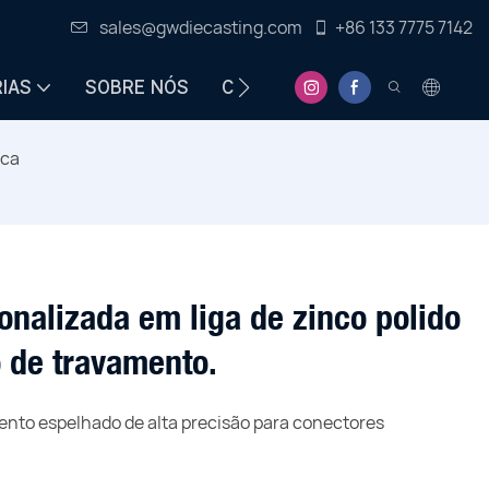
sales@gwdiecasting.com
+86 133 7775 7142
IAS
SOBRE NÓS
CENTRO DE INFORMAÇÕES
ica
nalizada em liga de zinco polido
 de travamento.
nto espelhado de alta precisão para conectores