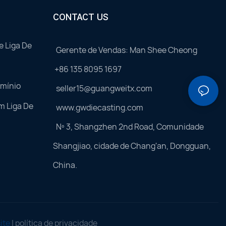
CONTACT US
e Liga De
Gerente de Vendas: Man Shee Cheong
+86 135 8095 1697
umínio
seller15@guangweitx.com
m Liga De
www.gwdiecasting.com
Nº 3, Shangzhen 2nd Road, Comunidade
Shangjiao, cidade de Chang'an, Dongguan,
China.
ite
|
política de privacidade