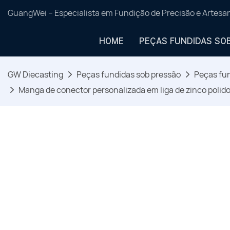
GuangWei – Especialista em Fundição de Precisão e Artes
HOME
PEÇAS FUNDIDAS SO
GW Diecasting
Peças fundidas sob pressão
Peças fun
Manga de conector personalizada em liga de zinco poli