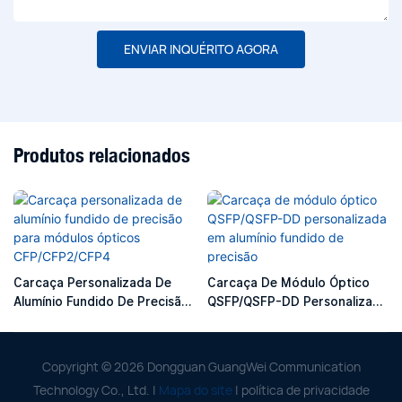
ENVIAR INQUÉRITO AGORA
Produtos relacionados
Carcaça Personalizada De
Carcaça De Módulo Óptico
Alumínio Fundido De Precisão
QSFP/QSFP-DD Personalizada
Para Módulos Ópticos
Em Alumínio Fundido De
CFP/CFP2/CFP4
Precisão
Copyright © 2026 Dongguan GuangWei Communication
Technology Co., Ltd. |
Mapa do site
|
política de privacidade