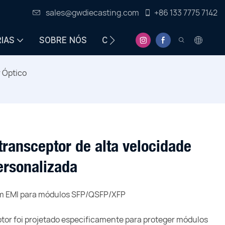
sales@gwdiecasting.com
+86 133 7775 7142
IAS
SOBRE NÓS
CENTRO DE INFORMAÇÕES
 Óptico
transceptor de alta velocidade
ersonalizada
gem EMI para módulos SFP/QSFP/XFP
tor foi projetado especificamente para proteger módulos