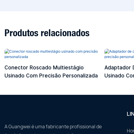
Produtos relacionados
Conector Roscado Multiestágio
Adaptador 
Usinado Com Precisão Personalizada
Usinado Co
LI
A Guangwei é uma fabricante profissional de
Ho