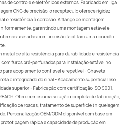
mas de controle e eletrônicos externos. Fabricado em liga
inagem CNC de precisão, o receptáculo oferece rigidez
nal e resistência à corrosão. A flange de montagem
o uniformemente, garantindo uma montagem estável e
 internas usinadas com precisão facilitam uma conexão
te.
 metal de alta resistência para durabilidade e resistência
com furos pré-perfurados para instalação estável no
ão para acoplamento confiável e repetível - Chaveta
eta e integridade do sinal - Acabamento superficial liso
dade superior - Fabricação com certificação ISO 9001,
REACH. Oferecemos uma solução completa de fabricação,
ficação de roscas, tratamento de superfície (niquelagem,
dade. Personalização OEM/ODM disponível com base em
 prototipagem rápida e capacidade de produção em