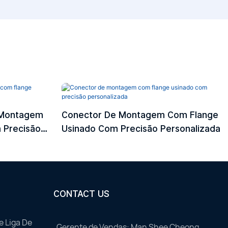
 Montagem
Conector De Montagem Com Flange
 Precisão
Usinado Com Precisão Personalizada
CONTACT US
e Liga De
Gerente de Vendas: Man Shee Cheong