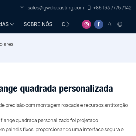
sales@gwdiecasting.com
+86 133 7775 7142
IAS
SOBRE NÓS
CENTRO DE INFORMAÇÕES
olares
lange quadrada personalizada
de precisão com montagem roscada e recursos antitorção
 flange quadrada personalizado foi projetado
m painéis fixos, proporcionando uma interface segura e