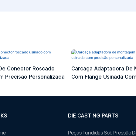
De Conector Roscado
Carcaça Adaptadora De
m Precisão Personalizada
Com Flange Usinada Com
Personalizada
NKS
DIE CASTING PARTS
me
Peças Fundidas Sob Pressão D