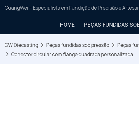
GuangWei – Especialista em Fundição de Precisão e Artes
HOME
PEÇAS FUNDIDAS SO
GW Diecasting
Peças fundidas sob pressão
Peças fun
Conector circular com flange quadrada personalizada