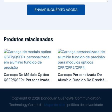
ENVIAR INQUÉRITO AGORA
Produtos relacionados
Carcaça De Módulo Óptico
Carcaça Personalizada De
QSFP/QSFP+ Personalizada
Alumínio Fundido De Precisão
Em Alumínio Fundido De
Para Módulos Ópticos
Precisão
CFP/CFP2/CFP4
Copyright © 2026 Dongguan GuangWei Communication
Technology Co., Ltd. |
Mapa do site
|
política de privacidade