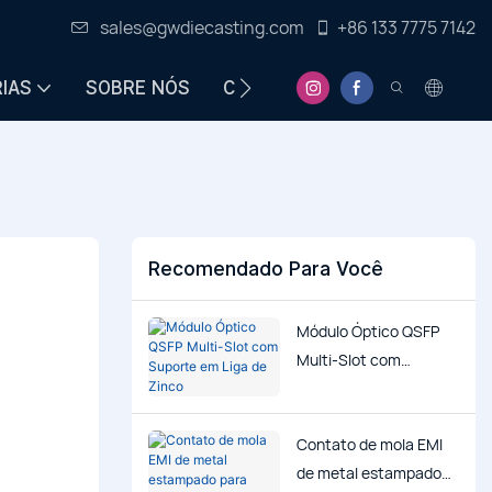
sales@gwdiecasting.com
+86 133 7775 7142
IAS
SOBRE NÓS
CENTRO DE INFORMAÇÕES
Recomendado Para Você
Módulo Óptico QSFP
Multi-Slot com
Suporte em Liga de
Zinco
Contato de mola EMI
de metal estampado