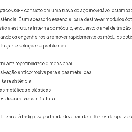
óptico QSFP consiste em uma trava de aço inoxidável estamp
sistência. É um acessório essencial para destravar módulos óp
isão a estrutura interna do módulo, enquanto o anel de tração 
iando os engenheiros a remover rapidamente os módulos ópti
tuição e solução de problemas.
m alta repetibilidade dimensional.
sivação anticorrosiva para alças metálicas.
lta resistência
s metálicas e plásticas
los de encaixe sem fratura.
à flexão e à fadiga, suportando dezenas de milhares de operaç