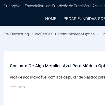
GuangWei – Especialista em Fundição de Precisão e Artes
HOME
PEÇAS FUNDIDAS SO
GW Diecasting
Indústrias
Comunicação Óptica
Co
Conjunto De Alça Metálica Azul Para Módulo Óp
Alça de aço inoxidável com aba de puxar de plástico pa
2026-06-29