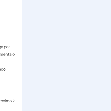
ga por
ementa o
ado
róximo