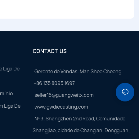
CONTACT US
e Liga De
Gerente de Vendas: Man Shee Cheong
+86 135 8095 1697
umínio
seller15@guangweitx.com
m Liga De
www.gwdiecasting.com
Nº 3, Shangzhen 2nd Road, Comunidade
Shangjiao, cidade de Chang'an, Dongguan,