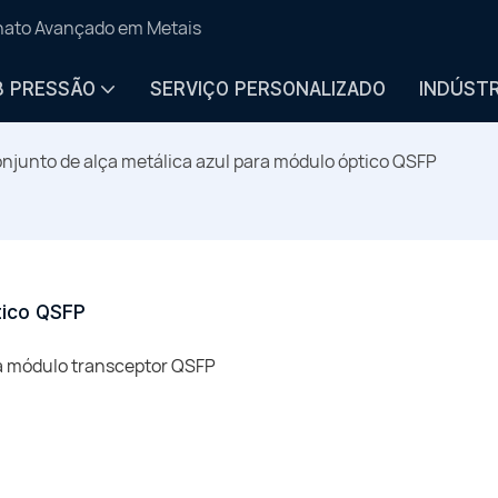
anato Avançado em Metais
B PRESSÃO
SERVIÇO PERSONALIZADO
INDÚSTR
njunto de alça metálica azul para módulo óptico QSFP
tico QSFP
ra módulo transceptor QSFP