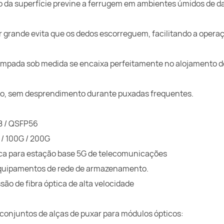
 da superfície previne a ferrugem em ambientes úmidos de d
ar grande evita que os dedos escorreguem, facilitando a oper
stampada sob medida se encaixa perfeitamente no alojamento d
co, sem desprendimento durante puxadas frequentes.
8 / QSFP56
 / 100G / 200G
ca para estação base 5G de telecomunicações
 equipamentos de rede de armazenamento.
ão de fibra óptica de alta velocidade
njuntos de alças de puxar para módulos ópticos: