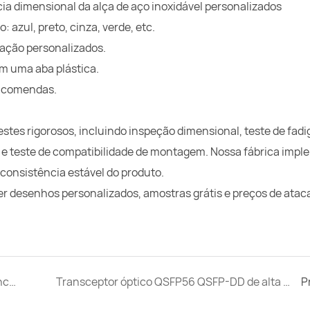
ia dimensional da alça de aço inoxidável personalizados
 azul, preto, cinza, verde, etc.
ração personalizados.
em uma aba plástica.
encomendas.
stes rigorosos, incluindo inspeção dimensional, teste de fadi
na e teste de compatibilidade de montagem. Nossa fábrica impl
 consistência estável do produto.
r desenhos personalizados, amostras grátis e preços de atac
Transceptor óptico SFP com caixa em liga de zinco e aba de puxar preta larga.
Transceptor óptico QSFP56 QSFP-DD de alta precisão com carcaça em liga de zinco
P