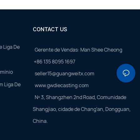
CONTACT US
e Liga De
Gerente de Vendas: Man Shee Cheong
+86 135 8095 1697
umínio
seller15@guangweitx.com
m Liga De
www.gwdiecasting.com
Nº 3, Shangzhen 2nd Road, Comunidade
Shangjiao, cidade de Chang'an, Dongguan,
China.