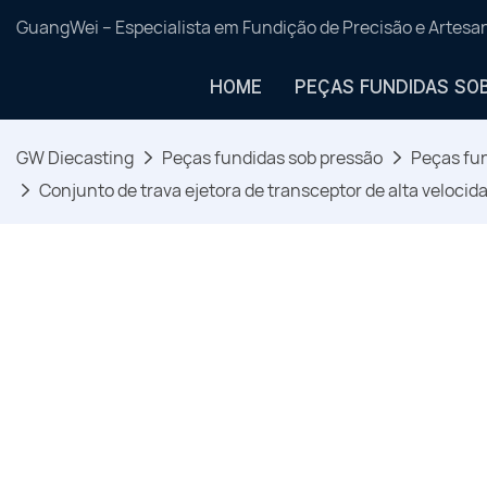
GuangWei – Especialista em Fundição de Precisão e Artes
HOME
PEÇAS FUNDIDAS SO
GW Diecasting
Peças fundidas sob pressão
Peças fun
Conjunto de trava ejetora de transceptor de alta velocid