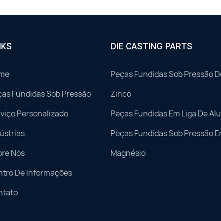
NKS
DIE CASTING PARTS
me
Peças Fundidas Sob Pressão D
ças Fundidas Sob Pressão
Zinco
viço Personalizado
Peças Fundidas Em Liga De Al
ústrias
Peças Fundidas Sob Pressão E
bre Nós
Magnésio
ntro De Informações
ntato