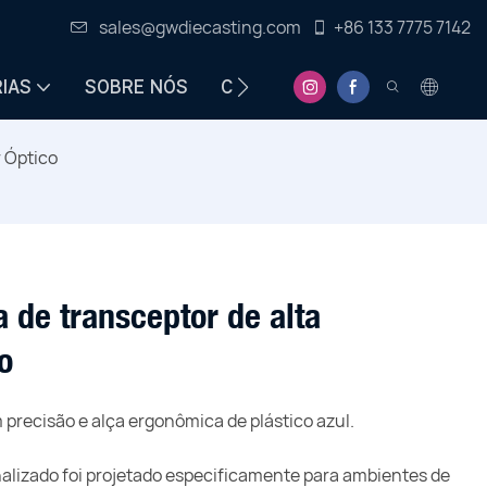
sales@gwdiecasting.com
+86 133 7775 7142
IAS
SOBRE NÓS
CENTRO DE INFORMAÇÕES
 Óptico
a de transceptor de alta
o
 precisão e alça ergonômica de plástico azul.
nalizado foi projetado especificamente para ambientes de