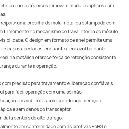
ermitindo que os técnicos removam módulos ópticos com
as.
ncipais: uma presilha de mola metálica estampada com
am firmemente no mecanismo de trava interna do módulo,
a visibilidade. O design em formato de anel permite uma
espaços apertados, enquanto a cor azul brilhante
 presilha metálica oferece força de retenção consistente
urança durante a operação.
 com precisão para travamento e liberação confiáveis.
ul para fácil operação com uma só mão.
entificação em ambientes com grande aglomeração.
ápida e sem danos do transceptor.
 data centers de alto tráfego.
otalmente em conformidade com as diretivas RoHS e