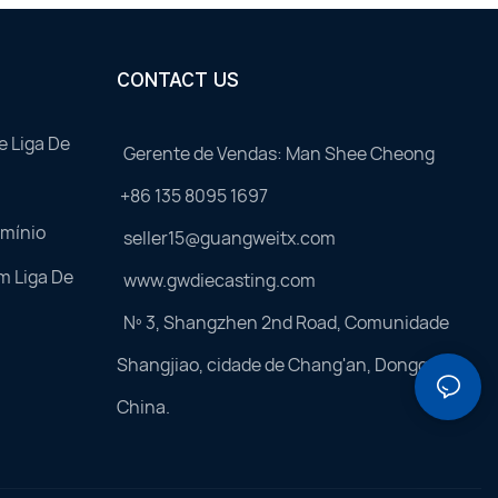
CONTACT US
e Liga De
Gerente de Vendas: Man Shee Cheong
+86 135 8095 1697
umínio
seller15@guangweitx.com
m Liga De
www.gwdiecasting.com
Nº 3, Shangzhen 2nd Road, Comunidade
Shangjiao, cidade de Chang'an, Dongguan,
China.