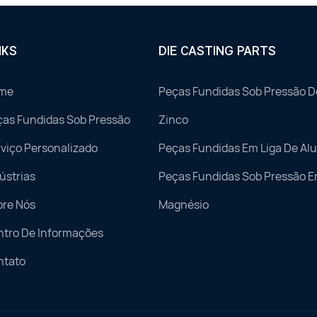
NKS
DIE CASTING PARTS
me
Peças Fundidas Sob Pressão D
ças Fundidas Sob Pressão
Zinco
viço Personalizado
Peças Fundidas Em Liga De Al
ústrias
Peças Fundidas Sob Pressão E
bre Nós
Magnésio
ntro De Informações
ntato