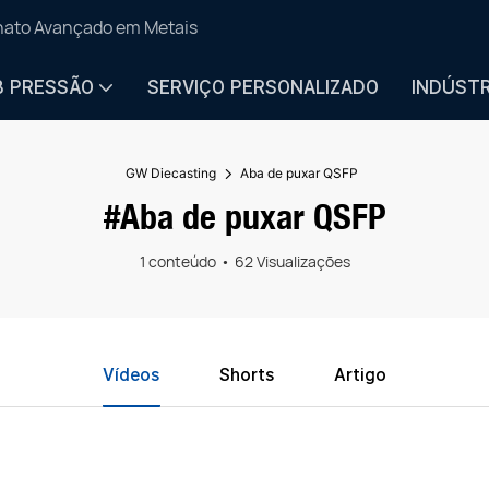
anato Avançado em Metais
B PRESSÃO
SERVIÇO PERSONALIZADO
INDÚSTR
GW Diecasting
Aba de puxar QSFP
#Aba de puxar QSFP
1 conteúdo
62 Visualizações
Vídeos
Shorts
Artigo