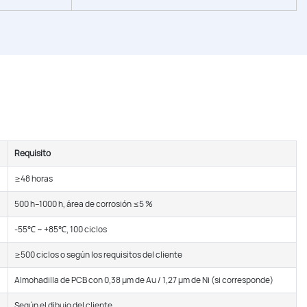
Requisito
≥48 horas
500 h–1000 h, área de corrosión ≤5 %
-55℃ ~ +85℃, 100 ciclos
≥500 ciclos o según los requisitos del cliente
Almohadilla de PCB con 0,38 μm de Au / 1,27 μm de Ni (si corresponde)
Según el dibujo del cliente