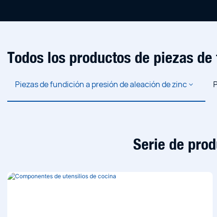
Todos los productos de piezas de 
Piezas de fundición a presión de aleación de zinc
P
Carcasa del servidor
Componentes de gestión térmica
Carcasa de electrónica de consumo
Equipos de refrigeración líquid
Componentes del 
Chasis de portá
Conectores para paneles solares
Componentes de los paneles solares
Disipador de calor de fundición a presión
Componentes de ca
Caja de almac
Serie de prod
Tuercas de fundic
Instrumentación de precisión