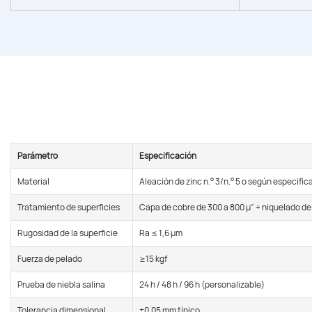
Parámetro
Especificación
Material
Aleación de zinc n.° 3/n.° 5 o según especific
Tratamiento de superficies
Capa de cobre de 300 a 800 μ" + niquelado de 
Rugosidad de la superficie
Ra ≤ 1,6 μm
Fuerza de pelado
≥15 kgf
Prueba de niebla salina
24 h / 48 h / 96 h (personalizable)
Tolerancia dimensional
±0,05 mm típico