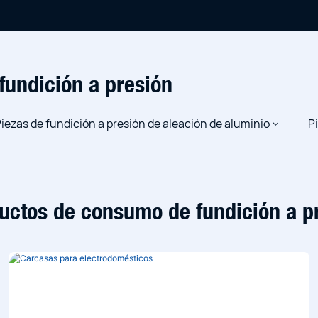
fundición a presión
iezas de fundición a presión de aleación de aluminio
P
a
servidor
til
Carcasa del transceptor óptico
Carcasa de herramienta eléctrica
Cajas de aluminio fundido
Productos de c
Soporte de fib
Componentes
rga de vehículos eléctricos
enamiento de energía
Bastidores de máquinas
Co
uctos de consumo de fundición a p
ión a presión de precisión personalizadas para equipos de co