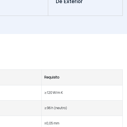
De Exterior
Requisito
≥120 W/m·K
≥96 h (neutro)
±0,05 mm