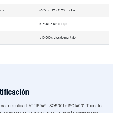
ico
-40℃ ~ +125℃, 200 ciclos
5–500 Hz, 6 h por eje
≥10.000 ciclos de montaje
tificación
emas de calidad IATF16949, ISO9001 e ISO14001. Todos los