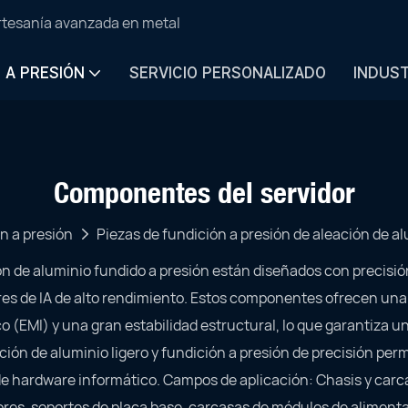
artesanía avanzada en metal
N A PRESIÓN
SERVICIO PERSONALIZADO
INDUS
Componentes del servidor
n a presión
Piezas de fundición a presión de aleación de a
n de aluminio fundido a presión están diseñados con precisión
res de IA de alto rendimiento. Estos componentes ofrecen una
 (EMI) y una gran estabilidad estructural, lo que garantiza 
ión de aluminio ligero y fundición a presión de precisión pe
e hardware informático. Campos de aplicación: Chasis y carca
res, soportes de placa base, carcasas de módulos de aliment