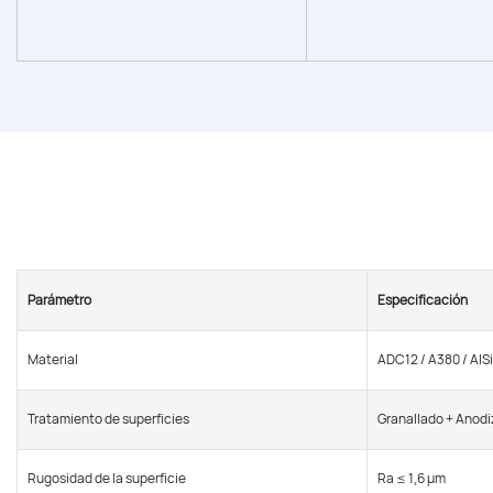
Parámetro
Especificación
Material
ADC12 / A380 / Al
Tratamiento de superficies
Granallado + Anodi
Rugosidad de la superficie
Ra ≤ 1,6 μm