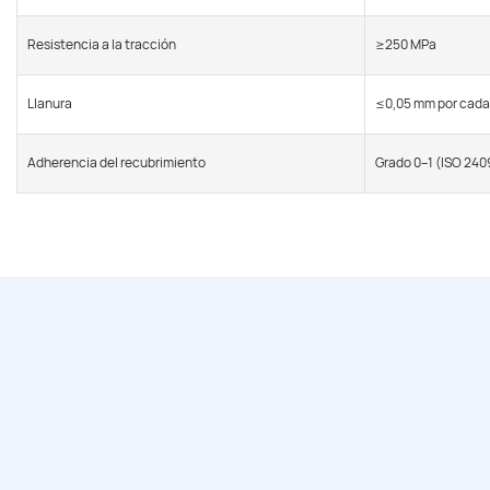
Resistencia a la tracción
≥250 MPa
Llanura
≤0,05 mm por cada
Adherencia del recubrimiento
Grado 0–1 (ISO 240