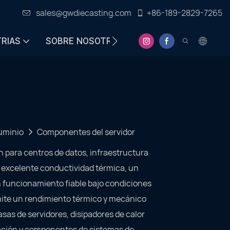
sales@gwdiecasting.com
+86-189-2829-7265
TRIAS
SOBRE NOSOTROS
CENTRO DE INFORMA
luminio
Componentes del servidor
 para centros de datos, infraestructura
 excelente conductividad térmica, un
un funcionamiento fiable bajo condiciones
rmite un rendimiento térmico y mecánico
sas de servidores, disipadores de calor
ación y componentes de sistemas de