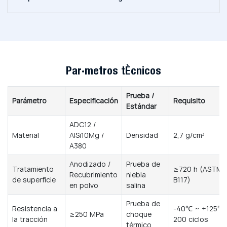
Parámetros técnicos
Prueba /
Parámetro
Especificación
Requisito
Estándar
ADC12 /
Material
AlSi10Mg /
Densidad
2,7 g/cm³
A380
Anodizado /
Prueba de
Tratamiento
≥720 h (ASTM
Recubrimiento
niebla
de superficie
B117)
en polvo
salina
Prueba de
Resistencia a
-40℃ ~ +125℃,
≥250 MPa
choque
la tracción
200 ciclos
térmico