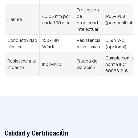
Protección
≤0,05 mm por
de
IP65–IP68
Llanura
cada 100 mm
propiedad
(personalizable
intelectual
Conductividad
150–180
Resistencia
UL94 V-0
térmica
W/m·K
a las llamas
(opcional)
Cumple con la
Resistencia al
Prueba de
IK08–IK10
norma IEC
impacto
vibración
60068-2-6
Calidad y Certificación