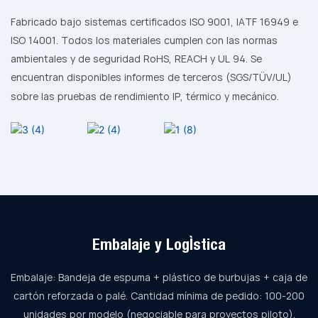
Fabricado bajo sistemas certificados ISO 9001, IATF 16949 e
ISO 14001. Todos los materiales cumplen con las normas
ambientales y de seguridad RoHS, REACH y UL 94. Se
encuentran disponibles informes de terceros (SGS/TÜV/UL)
sobre las pruebas de rendimiento IP, térmico y mecánico.
Embalaje y Logística
Embalaje: Bandeja de espuma + plástico de burbujas + caja de
cartón reforzada o palé. Cantidad mínima de pedido: 100-200
unidades por modelo (negociable para proyectos piloto).