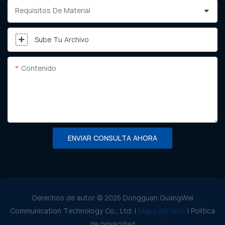
Requisitos De Material
Sube Tu Archivo
Contenido
ENVIAR CONSULTA AHORA
Derechos de autor © 2025 Dongguan GuangWei
Communication Technology Co., Ltd. |
Mapa del sitio
|
Política
de privacidad