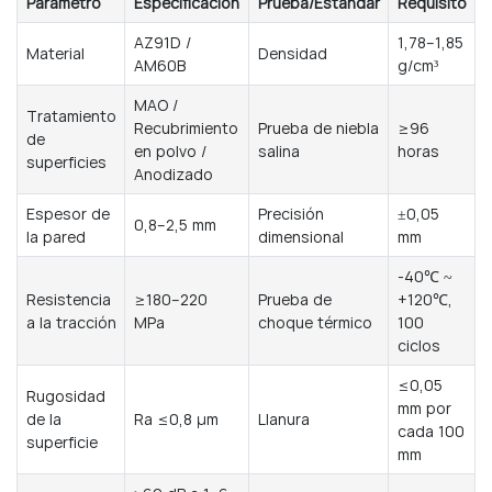
Parámetro
Especificación
Prueba/Estándar
Requisito
AZ91D /
1,78–1,85
Material
Densidad
AM60B
g/cm³
MAO /
Tratamiento
Recubrimiento
Prueba de niebla
≥96
de
en polvo /
salina
horas
superficies
Anodizado
Espesor de
Precisión
±0,05
0,8–2,5 mm
la pared
dimensional
mm
-40℃ ~
Resistencia
≥180–220
Prueba de
+120℃,
a la tracción
MPa
choque térmico
100
ciclos
≤0,05
Rugosidad
mm por
de la
Ra ≤0,8 μm
Llanura
cada 100
superficie
mm