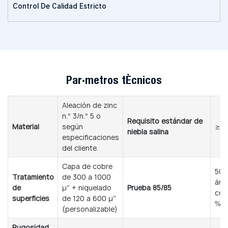
Control De Calidad Estricto
Parámetros técnicos
Aleación de zinc
n.° 3/n.° 5 o
Requisito estándar de
Material
según
≥48
niebla salina
especificaciones
del cliente.
Capa de cobre
500
Tratamiento
de 300 a 1000
áre
de
μ" + niquelado
Prueba 85/85
cor
superficies
de 120 a 600 μ"
%
(personalizable)
Rugosidad