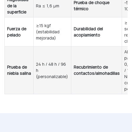
Prueba de choque
-55
de la
Ra ≤ 1,6 μm
térmico
100
superficie
≥50
≥15 kgf
Fuerza de
Durabilidad del
seg
(estabilidad
pelado
acoplamiento
requ
mejorada)
clie
Alm
par
24 h / 48 h / 96
0,3
Prueba de
Recubrimiento de
h
/ 1
niebla salina
contactos/almohadillas
(personalizable)
Ni; 
con
per