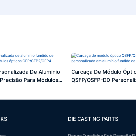
sonalizada De Alumínio
Carcaça De Módulo Ópti
 Precisão Para Módulos
QSFP/QSFP-DD Personal
P/CFP2/CFP4
Alumínio Fundido De Prec
NKS
DIE CASTING PARTS