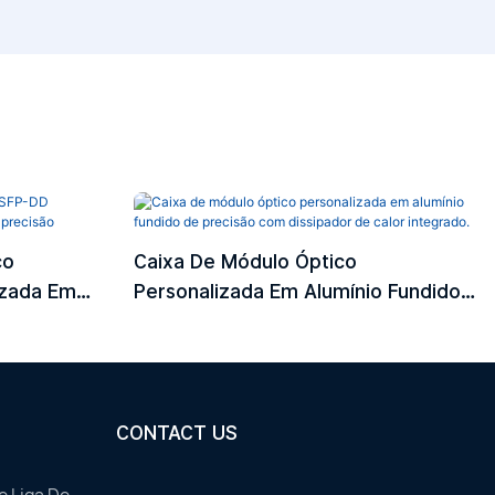
co
Caixa De Módulo Óptico
izada Em
Personalizada Em Alumínio Fundido
isão
De Precisão Com Dissipador De
Calor Integrado.
CONTACT US