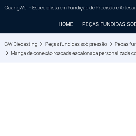
GuangWei – Especialista em Fundição de Precisão e Artes
HOME
PEÇAS FUNDIDAS SO
GW Diecasting
Peças fundidas sob pressão
Peças fun
Manga de conexão roscada escalonada personalizada co