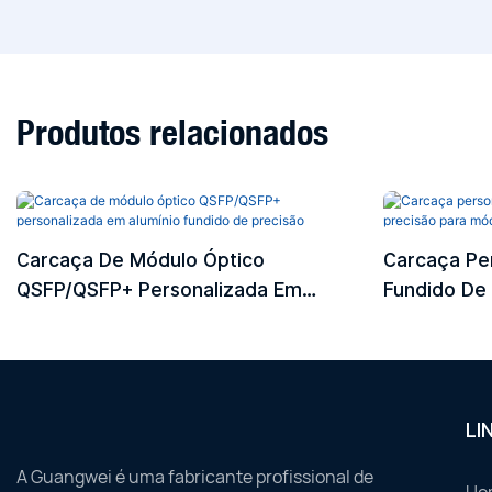
Produtos relacionados
Carcaça De Módulo Óptico
Carcaça Per
QSFP/QSFP+ Personalizada Em
Fundido De
Alumínio Fundido De Precisão
Ópticos CF
LI
A Guangwei é uma fabricante profissional de