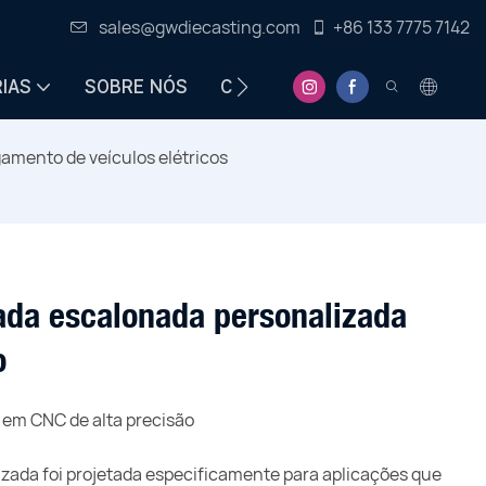
sales@gwdiecasting.com
+86 133 7775 7142
IAS
SOBRE NÓS
CENTRO DE INFORMAÇÕES
mento de veículos elétricos
da escalonada personalizada
o
 em CNC de alta precisão
zada foi projetada especificamente para aplicações que