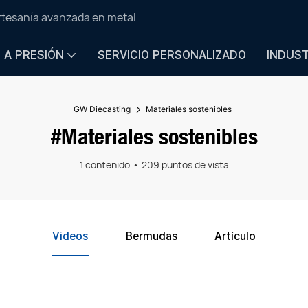
artesanía avanzada en metal
N A PRESIÓN
SERVICIO PERSONALIZADO
INDUS
GW Diecasting
Materiales sostenibles
#Materiales sostenibles
1 contenido
209 puntos de vista
Videos
Bermudas
Artículo