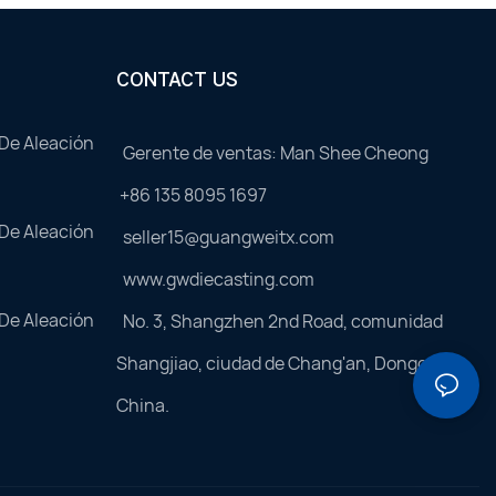
CONTACT US
 De Aleación
Gerente de ventas: Man Shee Cheong
+86 135 8095 1697
 De Aleación
seller15@guangweitx.com
www.gwdiecasting.com
 De Aleación
No. 3, Shangzhen 2nd Road, comunidad
Shangjiao, ciudad de Chang'an, Dongguan,
China.