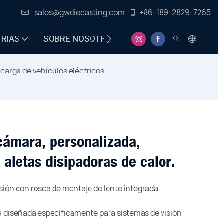
sales@gwdiecasting.com
+86-189-2829-7265
TRIAS
SOBRE NOSOTROS
CENTRO DE INFORMA
arga de vehículos eléctricos
cámara, personalizada,
aletas disipadoras de calor.
ión con rosca de montaje de lente integrada.
á diseñada específicamente para sistemas de visión