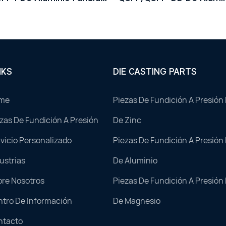
e Precisión
A Presión De Precisión
ada
Personalizada
NKS
DIE CASTING PARTS
me
Piezas De Fundición A Presión
zas De Fundición A Presión
De Zinc
vicio Personalizado
Piezas De Fundición A Presión
ustrias
De Aluminio
bre Nosotros
Piezas De Fundición A Presión
tro De Información
De Magnesio
ntacto