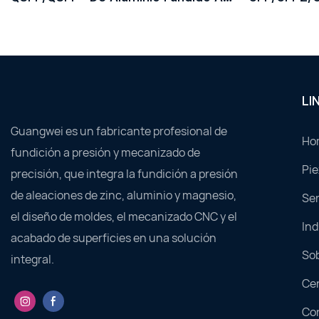
Presión De Precisión Personalizada
A Presión D
Personaliz
LI
Guangwei es un fabricante profesional de
Ho
fundición a presión y mecanizado de
Pie
precisión, que integra la fundición a presión
de aleaciones de zinc, aluminio y magnesio,
Ser
el diseño de moldes, el mecanizado CNC y el
Ind
acabado de superficies en una solución
So
integral.
Cen
Co