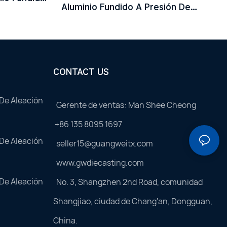
Aluminio Fundido A Presión De
Precisión Personalizada Con
Disipador De Calor Integrado.
CONTACT US
 De Aleación
Gerente de ventas: Man Shee Cheong
+86 135 8095 1697
 De Aleación
seller15@guangweitx.com
www.gwdiecasting.com
 De Aleación
No. 3, Shangzhen 2nd Road, comunidad
Shangjiao, ciudad de Chang'an, Dongguan,
China.