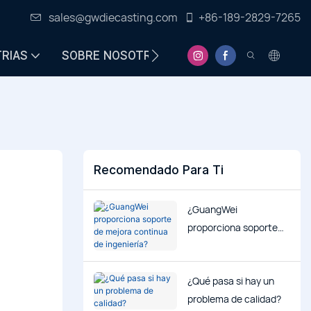
sales@gwdiecasting.com
+86-189-2829-7265
TRIAS
SOBRE NOSOTROS
CENTRO DE INFORMA
Recomendado Para Ti
¿GuangWei
proporciona soporte
de mejora continua de
ingeniería?
¿Qué pasa si hay un
problema de calidad?