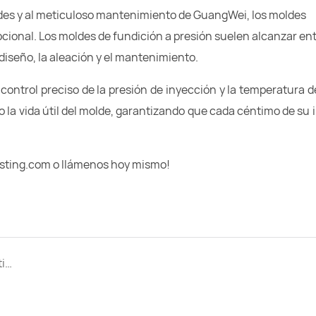
ldes y al meticuloso mantenimiento de GuangWei, los moldes
ional. Los moldes de fundición a presión suelen alcanzar en
diseño, la aleación y el mantenimiento.
ontrol preciso de la presión de inyección y la temperatura d
 la vida útil del molde, garantizando que cada céntimo de su 
asting.com o llámenos hoy mismo!
¿GuangWei proporciona soporte de mejora continua de ingeniería?