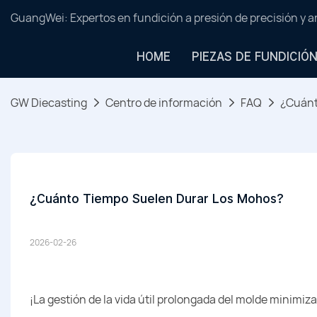
GuangWei: Expertos en fundición a presión de precisión y 
HOME
PIEZAS DE FUNDICIÓ
GW Diecasting
Centro de información
FAQ
¿Cuánt
¿Cuánto Tiempo Suelen Durar Los Mohos?
2026-02-26
¡La gestión de la vida útil prolongada del molde minimiz