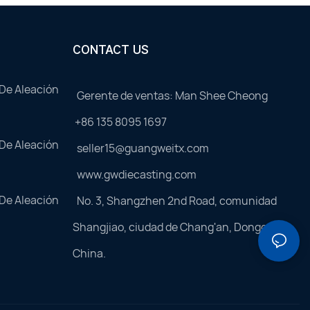
CONTACT US
 De Aleación
Gerente de ventas: Man Shee Cheong
+86 135 8095 1697
 De Aleación
seller15@guangweitx.com
www.gwdiecasting.com
 De Aleación
No. 3, Shangzhen 2nd Road, comunidad
Shangjiao, ciudad de Chang'an, Dongguan,
China.