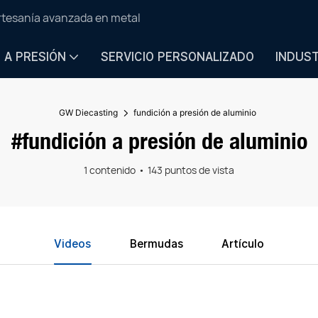
artesanía avanzada en metal
N A PRESIÓN
SERVICIO PERSONALIZADO
INDUS
GW Diecasting
fundición a presión de aluminio
#fundición a presión de aluminio
1 contenido
143 puntos de vista
Videos
Bermudas
Artículo