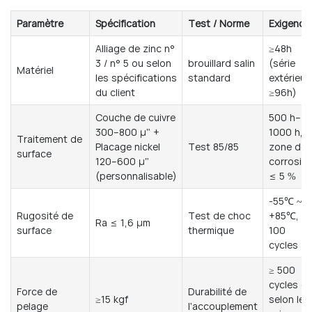
Paramètre
Spécification
Test / Norme
Exigence
Alliage de zinc n°
≥48h
3 / n° 5 ou selon
brouillard salin
(série
Matériel
les spécifications
standard
extérieur
du client
≥96h)
Couche de cuivre
500 h–
300–800 μ" +
1000 h,
Traitement de
Placage nickel
Test 85/85
zone de
surface
120–600 μ"
corrosio
(personnalisable)
≤ 5 %
-55℃ ~
Rugosité de
Test de choc
+85℃,
Ra ≤ 1,6 μm
surface
thermique
100
cycles
≥ 500
cycles o
Force de
Durabilité de
≥15 kgf
selon les
pelage
l'accouplement