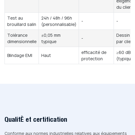
exigence
du client
Test au
24h / 48h / 96h
-
-
brouillard salin
(personnalisable)
Tolérance
±0,05 mm
Dessin
-
dimensionnelle
typique
par client
efficacité de
≥60 dB
Blindage EMI
Haut
protection
(typique)
Qualité et certification
Conforme aux normes industrielles relatives aux équipements