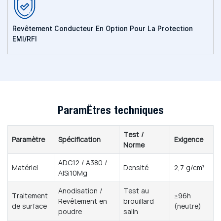
Revêtement Conducteur En Option Pour La Protection
EMI/RFI
Paramètres techniques
Test /
Paramètre
Spécification
Exigence
Norme
ADC12 / A380 /
Matériel
Densité
2,7 g/cm³
AlSi10Mg
Anodisation /
Test au
Traitement
≥96h
Revêtement en
brouillard
de surface
(neutre)
poudre
salin