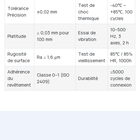
Test de
-40℃ ~
Tolérance
±0,02 mm
choc
+85℃, 100
Précision
thermique
cycles
10–500
≤ 0,03 mm pour
Essai de
Platitude
Hz, 3
100 mm
vibration
axes, 2 h
Rugosité
Test de
85℃ / 85%
Ra ≤ 1,6 μm
de surface
vieillissement
HR, 1000h
Adhérence
≥5000
Classe 0–1 (ISO
du
Durabilité
cycles de
2409)
revêtement
connexion