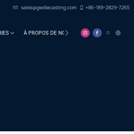
sales@gwdiecasting.com
+86-189-2829-7265
RIES
À PROPOS DE NOUS
CENTRE D&#39;INFO