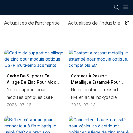
Actualités de l'entreprise
Actualités de l'industrie
T
Cadre De Support En
Contact À Ressort
Alliage De Zinc Pour Module
Métallique Estampé Pour
Optique QSFP Multi-
Module Optique,
Notre support pour
Notre contact à ressort
Emplacements
Compatible EMI
modules optiques QSFP
EMI en acier inoxydable
2026
07
16
2026
07
13
multi-emplacements est
estampé est une pièce de
fabriqué en alliage de zinc
précision. Conçu avec des
haute résistance moulé
contacts en forme de
sous pression avec
peigne pour un contact