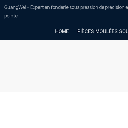
GuangWei – Expert en fonderie sous pression de précision e
pointe
HOME
PIÈCES MOULÉES SO