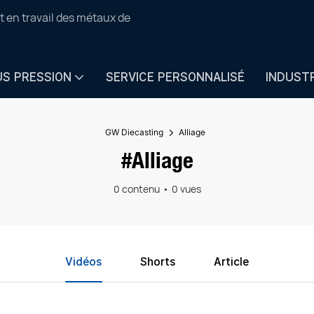
t en travail des métaux de
US PRESSION
SERVICE PERSONNALISÉ
INDUST
GW Diecasting
Alliage
#Alliage
0 contenu
0 vues
Vidéos
Shorts
Article