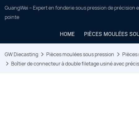
GuangWei – Expert en fonderie sous pression de précision e
pointe
HOME
PIÈCES MOULÉES SO
GW Diecasting
Pièces moulées sous pression
Pièces 
Boîtier de connecteur à double filetage usiné avec préc