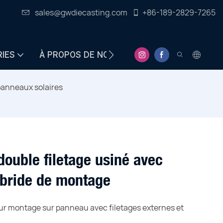
sales@gwdiecasting.com
+86-189-2829-7265
RIES
À PROPOS DE NOUS
CENTRE D&#39;INFO
anneaux solaires
double filetage usiné avec
 bride de montage
ur montage sur panneau avec filetages externes et