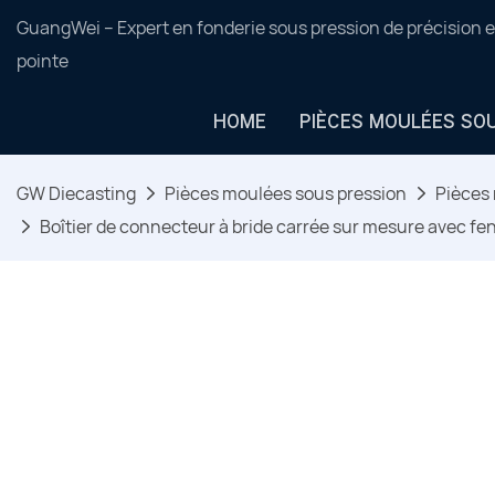
GuangWei – Expert en fonderie sous pression de précision e
pointe
HOME
PIÈCES MOULÉES SO
GW Diecasting
Pièces moulées sous pression
Pièces 
Boîtier de connecteur à bride carrée sur mesure avec fen