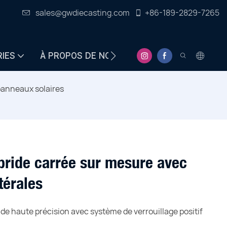
sales@gwdiecasting.com
+86-189-2829-7265
RIES
À PROPOS DE NOUS
CENTRE D&#39;INFO
anneaux solaires
 bride carrée sur mesure avec
térales
de haute précision avec système de verrouillage positif