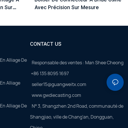
on Sur
Avec Précision Sur Mesure
CONTACT US
En Alliage De
Responsable des ventes : Man Shee Cheong
+86 135 8095 1697
En Alliage
seller15@guangweitx.com
www.gwdiecasting.com
En Alliage De
N° 3, Shangzhen 2nd Road, communauté de
Shangjiao, ville de Chang'an, Dongguan,
Chine.