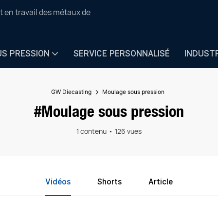
t en travail des métaux de
US PRESSION
SERVICE PERSONNALISÉ
INDUST
GW Diecasting
Moulage sous pression
#Moulage sous pression
1 contenu
126 vues
Vidéos
Shorts
Article