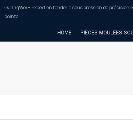
GuangWei – Expert en fonderie sous pression de précision e
pointe
HOME
PIÈCES MOULÉES SO