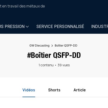
t en travail des métaux de
US PRESSION
SERVICE PERSONNALISÉ
INDUST
GW Diecasting
Boîtier QSFP-DD
#Boîtier QSFP-DD
1 contenu
39 vues
Vidéos
Shorts
Article