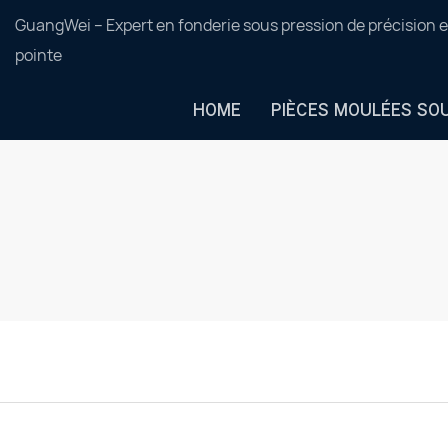
GuangWei – Expert en fonderie sous pression de précision e
pointe
HOME
PIÈCES MOULÉES SO