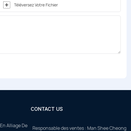
Téléversez Votre Fichier
CONTACT US
En Alliage De
Responsable des ventes : Man Shee Cheong