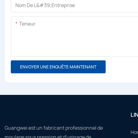
Nom De L&#39;entreprise
Teneur
ENVOYER UNE ENQUÊTE MAINTENANT
LI
Guangwei est un fabricant professionnel de
Ho
moulage sous pression et d'usinage de