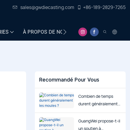
sales@gwdiecasting.com
+86-189-2829-7265
RIES
À PROPOS DE NOUS
CENTRE D&#39;INFO
Recommandé Pour Vous
Combien de temps
durent généralement
les moules ?
GuangWei propose-t-il
un soutien à