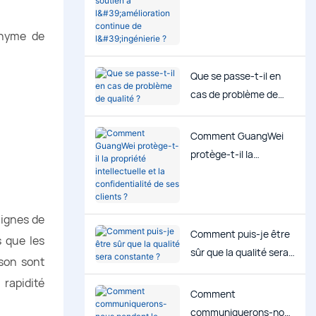
l'amélioration continue
de l'ingénierie ?
onyme de
Que se passe-t-il en
cas de problème de
qualité ?
Comment GuangWei
protège-t-il la
propriété intellectuelle
et la confidentialité de
ses clients ?
lignes de
Comment puis-je être
s que les
sûr que la qualité sera
ison sont
constante ?
rapidité
Comment
communiquerons-nous