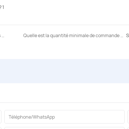
GuangWei peut-il prendre en charge les normes PPAP et automobiles ?
Quelle est la quantité minimale de commande (MOQ) de GuangWei ?
S
Téléphone/WhatsApp