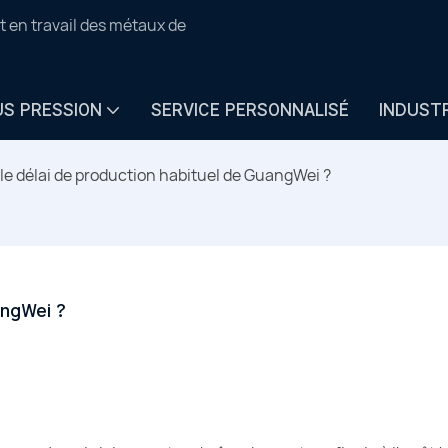
t en travail des métaux de
US PRESSION
SERVICE PERSONNALISÉ
INDUST
 le délai de production habituel de GuangWei ?
angWei ?