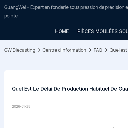
GuangWei – Expert en fonderie sous pression de précision e
pointe
HOME
PIÈCES MOULÉES SO
GW Diecasting
Centre d'information
FAQ
Quel est
Quel Est Le Délai De Production Habituel De Gu
2026-01-29