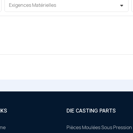
Exigences Matérielles
NKS
DIE CASTING PARTS
me
Pièces Moulées Sous Pression 