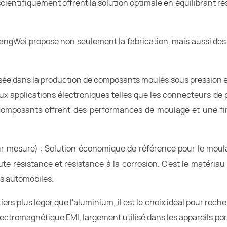
entifiquement offrent la solution optimale en équilibrant ré
angWei propose non seulement la fabrication, mais aussi des
alisée dans la production de composants moulés sous pression e
ux applications électroniques telles que les connecteurs de 
 composants offrent des performances de moulage et une fi
ur mesure) : Solution économique de référence pour le moul
aute résistance et résistance à la corrosion. C'est le matériau
ts automobiles.
rs plus léger que l'aluminium, il est le choix idéal pour rech
ctromagnétique EMI, largement utilisé dans les appareils por