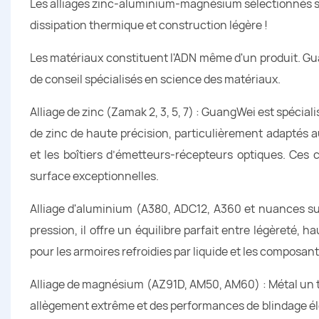
Les alliages zinc-aluminium-magnésium sélectionnés sci
dissipation thermique et construction légère !
Les matériaux constituent l'ADN même d'un produit. Gu
de conseil spécialisés en science des matériaux.
Alliage de zinc (Zamak 2, 3, 5, 7) : GuangWei est spéci
de zinc de haute précision, particulièrement adaptés a
et les boîtiers d’émetteurs-récepteurs optiques. Ces
surface exceptionnelles.
Alliage d'aluminium (A380, ADC12, A360 et nuances s
pression, il offre un équilibre parfait entre légèreté, h
pour les armoires refroidies par liquide et les composan
Alliage de magnésium (AZ91D, AM50, AM60) : Métal un tie
allègement extrême et des performances de blindage éle