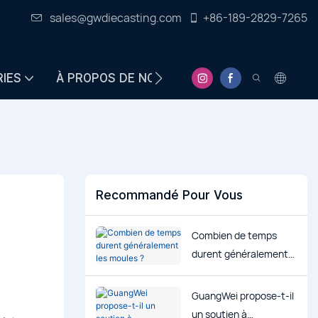
sales@gwdiecasting.com
+86-189-2829-7265
RIES
À PROPOS DE NOUS
CENTRE D&#39;INFO
Recommandé Pour Vous
Combien de temps
durent généralement
les moules ?
GuangWei propose-t-il
un soutien à