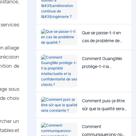
sistance,
l'amélioration continue
de l'ingénierie ?
 services
Que se passe-t-il en
cas de problème de
n alliage
qualité ?
précision
Comment GuangWei
nition de
protège-t-il la
propriété intellectuelle
et la confidentialité de
age sous
ses clients ?
 de choix
Comment puis-je être
sûr que la qualité sera
constante ?
ercher un
Comment
tables et
communiquerons-nous